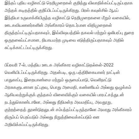
இந்தப் புதிய வழிகாட்டு நெறிமுறைகள் குறித்து விவாதிக்கப்பட்டிருப்பதாக
அந்தக் கடிதத்தில் குறிப்பிடப்பட்டிருக்கிறது. பிரஸ் கவுன்சில் ஆஃப்
இந்தியா உருவாக்கியிருந்த வழிகாட்டு நெறிமுறைகளை மீறும் வகையில்,
ஊடகவியலாளர்களின் அங்கீகாரம் தொடர்பான விதிமுறைகள்
திருத்தப்பட்டிருப்பதாகவும், இவ்விஷயத்தில் தகவல் மற்றும் ஒலிபரப்பு துறை
ஒருதலைப்பட்சமான, நியாயமற்ற முடிவை எடுத்திருப்பதாகவும் அதில்
சுட்டிக்காட்டப்பட்டிருக்கிறது.
பிப்ரவரி 7-ல், மத்திய ஊடக அங்கீகார வழிகாட்டுதல்கள்-2022
வெளியிடப்பட்டிருக்கிறது. அதன்படி, ஒரு பத்திரிகையாளர் நாட்டின்
பாதுகாப்பு, இறையாண்மை மற்றும் ஒருமைப்பாடு, வெளிநாட்டு
அரசுகளுடனான நட்புறவு, பொது அமைதி, கண்ணியம் அல்லது ஒழுக்கம்
ஆகியவற்றுக்குக் குந்தகம் விளைவிக்கும் வகையில் பாரபட்சத்துடன்
நடந்துகொண்டாலோ, அல்லது நீதிமன்ற அவமதிப்பு, அவதூறு,
குற்றத்தைத் தூண்டுதலுடன் சம்பந்தப்பட்டிருந்தாலோ அவரது அங்கீகாரம்
திரும்பப் பெறப்படும் அல்லது நிறுத்திவைக்கப்படும் என
அறிவிக்கப்பட்டிருக்கிறது.