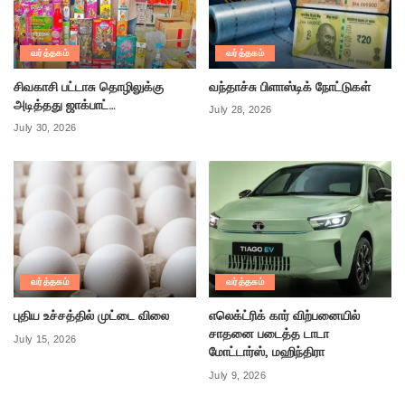
வர்த்தகம்
வர்த்தகம்
சிவகாசி பட்டாசு தொழிலுக்கு
வந்தாச்சு பிளாஸ்டிக் நோட்டுகள்
அடித்தது ஜாக்பாட்…
July 28, 2026
July 30, 2026
வர்த்தகம்
வர்த்தகம்
புதிய உச்சத்தில் முட்டை விலை
எலெக்ட்ரிக் கார் விற்பனையில்
சாதனை படைத்த டாடா
July 15, 2026
மோட்டார்ஸ், மஹிந்திரா
July 9, 2026