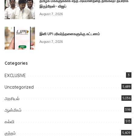
தமிழக மக்களுக்காக எந்த அவமானத்தை தாங்கவும் தயாராக
இருந்தேன்- விஜய்
August 7, 2026
இனி UPI பரிவர்த்தனைகளுக்கு கட்டணம்
August 7, 2026
Categories
EXCLUSIVE
3
Uncategorized
5,689
அரசியல்
5,036
ஆன்மீகம்
398
கல்வி
513
குற்றம்
5,609