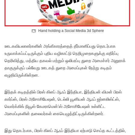
Hand holding a Social Media 3d Sphere
ஊடகவியலாளர்களின் அங்கீகாரத்தைத் தீர்மானிப்பது தொடர்பாக
உருவாக்கப்பட்டிருக்கும் புதிய வழிகாட்டு நெறிமுறைகளுக்கு எதிர்ப்பு
தெரிவித்து, மத்திய தகவல் மற்றும் ஒலிபரப்பு துறை அமைச்சர் அனுராக்
தாகுருக்குப் பல்வேறு ஊடகத் துறை அமைப்புகள் நேற்று கடிதம்
எழுதியிருக்கின்றன.
இந்தக் கடிதத்தில் பிரஸ் கிளப் ஆஃப் இந்தியா, இந்தியன் விமன் பிரஸ்
கார்ப்ஸ், பிரஸ் அசோசியேஷன், டெல்லி யூனியன் ஆஃப் ஜர்னலிஸ்ட்ஸ்,
வொர்க்கிங் நியூஸ் கேமராமென்’ஸ் அசோசியேஷன் உள்ளிட்ட
அமைப்புகளின் தலைவர்கள் கையெழுத்திட்டிருக்கின்றனர்.
இது தொடர்பாக, பிரஸ் கிளப் ஆஃப் இந்தியா ஏற்பாடு செய்த கூட்டத்தில்,