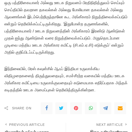
ஒரு பத்திரிகையாளர் அல்லது ஊடக நிறுவனம் பிரதிநிதித்துவம் செய்யும்
செய்தியில் தவறான தகவல்கள் அல்லது போலியான தகவல்கள் அல்லது
ஆவணங்கள் இடம்பெற்றிருந்தாலோ கூட அங்கீகாரம் நிறுத்திவைக்கப்படும்
என்றும் தெரிவிக்கப்பட்டிருக்கிறது. ‘இதுபோன்ற தருணங்களில்,
பத்திரிகையாளர் / ஊடக நிறுவனத்தின் அங்கீகாரம் இரண்டு ஆண்டுகள்
முதல் ஐந்து ஆண்டுகள் வரை நிறுத்திவைக்கப்படும். அதுதொடர்பான
முடிவை மத்திய ஊடக அங்கீகார கமிட்டி (சி.எம்.ஏ.சி) எடுக்கும்’ என்றும்
அதில் குறிப்பிடப்பட்டிருக்கிறது.
இந்நிலையில், பிரஸ் கவுன்சில் ஆஃப் இந்தியா உருவாக்கிய
விதிமுறைகளைத் திருத்துவதையும், சமச்சீரற்ற வகையில் மத்திய ஊடக
அங்கீகார கமிட்டியை உருவாக்குவதையும் கடுமையாக எதிர்ப்பதாக அந்தக்
கடிதத்தில் ஊடக அமைப்புகள் தெரிவித்திருக்கின்றன.
SHARE ON
PREVIOUS ARTICLE
NEXT ARTICLE