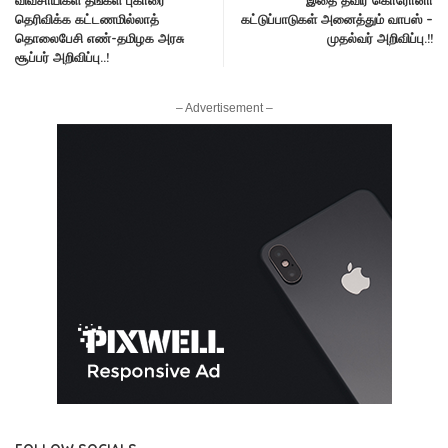
விவசாயிகள் தங்கள் புகாரை
இதை தவிர கொரோனா
தெரிவிக்க கட்டணமில்லாத்
கட்டுப்பாடுகள் அனைத்தும் வாபஸ் –
தொலைபேசி எண்-தமிழக அரசு
முதல்வர் அறிவிப்பு.!!
சூப்பர் அறிவிப்பு..!
– Advertisement –