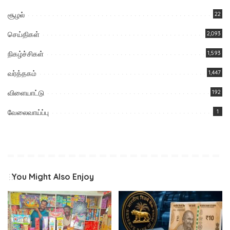
சூழல்
22
செய்திகள்
2,093
நிகழ்ச்சிகள்
1,593
வர்த்தகம்
1,447
விளையாட்டு
192
வேலைவாய்ப்பு
1
You Might Also Enjoy