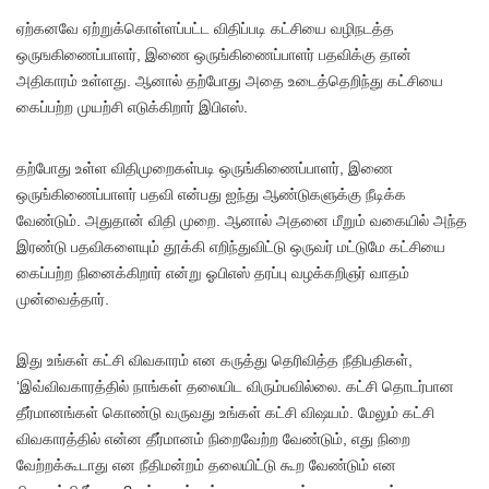
ஏற்கனவே ஏற்றுக்கொள்ளப்பட்ட விதிப்படி கட்சியை வழிநடத்த
ஒருஙகிணைப்பாளர், இணை ஒருங்கிணைப்பாளர் பதவிக்கு தான்
அதிகாரம் உள்ளது. ஆனால் தற்போது அதை உடைத்தெறிந்து கட்சியை
கைப்பற்ற முயற்சி எடுக்கிறார் இபிஎஸ்.
தற்போது உள்ள விதிமுறைகள்படி ஒருங்கிணைப்பாளர், இணை
ஒருங்கிணைப்பாளர் பதவி என்பது ஐந்து ஆண்டுகளுக்கு நீடிக்க
வேண்டும். அதுதான் விதி முறை. ஆனால் அதனை மீறும் வகையில் அந்த
இரண்டு பதவிகளையும் தூக்கி எறிந்துவிட்டு ஒருவர் மட்டுமே கட்சியை
கைப்பற்ற நினைக்கிறார் என்று ஓபிஎஸ் தரப்பு வழக்கறிஞர் வாதம்
முன்வைத்தார்.
இது உங்கள் கட்சி விவகாரம் என கருத்து தெரிவித்த நீதிபதிகள்,
‘இவ்விவகாரத்தில் நாங்கள் தலையிட விரும்பவில்லை. கட்சி தொடர்பான
தீர்மானங்கள் கொண்டு வருவது உங்கள் கட்சி விஷயம். மேலும் கட்சி
விவகாரத்தில் என்ன தீர்மானம் நிறைவேற்ற வேண்டும், எது நிறை
வேற்றக்கூடாது என நீதிமன்றம் தலையிட்டு கூற வேண்டும் என