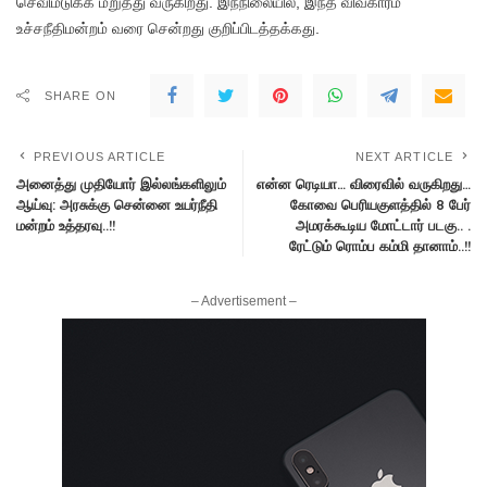
செவிமடுக்க மறுத்து வருகிறது. இந்நிலையில், இந்த விவகாரம்
உச்சநீதிமன்றம் வரை சென்றது குறிப்பிடத்தக்கது.
SHARE ON
PREVIOUS ARTICLE
NEXT ARTICLE
அனைத்து முதியோர் இல்லங்களிலும்
என்ன ரெடியா… விரைவில் வருகிறது…
ஆய்வு: அரசுக்கு சென்னை உயர்நீதி
கோவை பெரியகுளத்தில் 8 பேர்
மன்றம் உத்தரவு..!!
அமரக்கூடிய மோட்டார் படகு.. .
ரேட்டும் ரொம்ப கம்மி தானாம்..!!
– Advertisement –