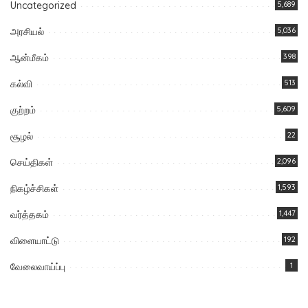
Uncategorized
5,689
அரசியல்
5,036
ஆன்மீகம்
398
கல்வி
513
குற்றம்
5,609
சூழல்
22
செய்திகள்
2,096
நிகழ்ச்சிகள்
1,593
வர்த்தகம்
1,447
விளையாட்டு
192
வேலைவாய்ப்பு
1