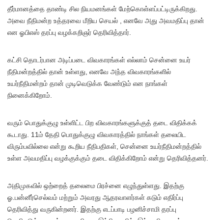
தீர்மானத்தை தாண்டி சில நியமனங்கள் மேற்கொள்ளப்பட்டிருக்கிறது.
அவை நீதிமன்ற உத்தரவை மீறிய செயல் , எனவே அது அவமதிப்பு தான்
என ஓபிஎஸ் தரப்பு வழக்கறிஞர் தெரிவித்தார்.
கட்சி தொடர்பான அடிப்படை விவகாரங்கள் எல்லாம் சென்னை உயர்
நீதிமன்றத்தில் தான் உள்ளது, எனவே அந்த விவகாரங்களில்
உயர்நீதிமன்றம் தான் முடிவெடுக்க வேண்டும் என நாங்கள்
நினைக்கிறோம்.
வரும் பொதுக்குழு உள்ளிட்ட பிற விவகாரங்களுக்குத் தடை விதிக்கக்
கூடாது. 11ம் தேதி பொதுக்குழு விவகாரத்தில் நாங்கள் தலையிட
விரும்பவில்லை என்று கூறிய நீதிபதிகள், சென்னை உயர்நீதிமன்றத்தில்
உள்ள அவமதிப்பு வழக்குக்கும் தடை விதிக்கிறோம் என்று தெரிவித்தனர்.
அதிமுகவில் ஒற்றைத் தலைமை பிரச்னை எழுந்துள்ளது. இதற்கு
ஓ.பன்னீர்செல்வம் மற்றும் அவரது ஆதரவாளர்கள் கடும் எதிர்ப்பு
தெரிவித்து வருகின்றனர். இதற்கு எடப்பாடி பழனிச்சாமி தரப்பு