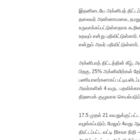
இதனிடையே அக்னிபத் திட்டம் க
தலைவர் அண்ணாமலை, நமது ஆயு
உருவாக்கப்பட்டுள்ளதாக கூ
உதவும் என்று பதிவிட்டுள்ளா
என்றும் அவர் பதிவிட்டுள்ளார்.
அக்னிபாத் திட்டத்தின் கீழ், 
பிறகு, 25% அக்னிவீரர்கள் த
பணியாளர்களாகப் பட்டியலிடப
அவர்களின் 4 வருட பதவிக்காலத
திறமைக் குழுவாக செயல்படும்
17.5 முதல் 21 வயதுக்குட்பட்
வழங்கப்படும், மேலும் 4வது ஆ
திரட்டப்பட்ட வட்டி (சேவா நிதி