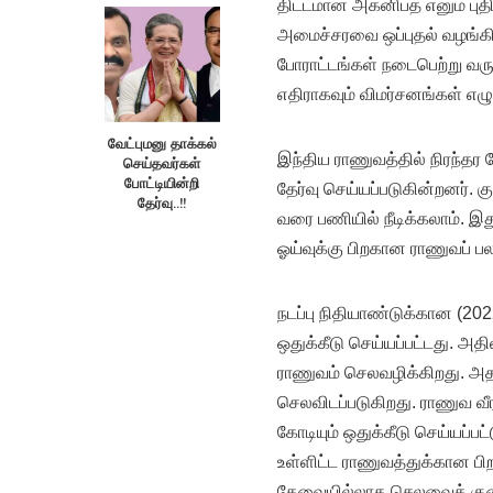
திட்டமான அக்னிபத் எனும் புதி
அமைச்சரவை ஒப்புதல் வழங்கிய
போராட்டங்கள் நடைபெற்று வரு
எதிராகவும் விமர்சனங்கள் எழ
வேட்புமனு தாக்கல்
இந்திய ராணுவத்தில் நிரந்தர
செய்தவர்கள்
போட்டியின்றி
தேர்வு செய்யப்படுகின்றனர்.
தேர்வு..!!
வரை பணியில் நீடிக்கலாம். இத
ஓய்வுக்கு பிறகான ராணுவப் 
நடப்பு நிதியாண்டுக்கான (2022
ஒதுக்கீடு செய்யப்பட்டது. அதி
ராணுவம் செலவழிக்கிறது. அதா
செலவிடப்படுகிறது. ராணுவ வீர
கோடியும் ஒதுக்கீடு செய்ய
உள்ளிட்ட ராணுவத்துக்கான பி
தேவையில்லாத செலவைக் குறைக