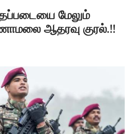
ுதப்படையை மேலும்
ணாமலை ஆதரவு குரல்.!!