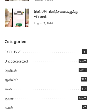
இனி UPI பரிவர்த்தனைகளுக்கு
கட்டணம்
August 7, 2026
Categories
EXCLUSIVE
3
Uncategorized
5,689
அரசியல்
5,036
ஆன்மீகம்
398
கல்வி
513
குற்றம்
5,609
சூழல்
22