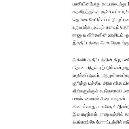
பணியின்போது காயமடைந்து 10
சதவீதத்துக்கு ரூ.25 லட்சம், 
தொகை சேமிக்கப்பட்டு முப்பட
உருவாக்க முடியும் எனவும் தெர
ராணுவ வீரா்களின் ஊதியம்,
இத்திட்டத்தை அரசு தொடங்கு
அக்னிபத் திட்டத்தின் கீழ், ப
மீதான புரிதல் ஏற்படும் என்றா
எடுக்கப்படுவர். மீதமுள்ளவர
குறித்து மத்திய அரசு எந்த வி
வீரர்களுக்குக் கூடுதலாகப் பணி
பலன்களையும் அடைவார்கள். மீ
கிடைக்காது. எனவே, 4 ஆண்டுக
இளைஞர்கள், ராணுவத்தில் தங்
ஆங்காங்கே போராட்டத்தில் ஈடு