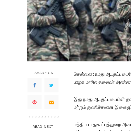
SHARE ON
சென்னை: நமது ஆயுதப்படையே ம
பாஜக மாநில தலைவர் அண்ணா
இது நமது ஆயுதப்படையின் தன
மற்றும் துணிச்சலான இளைஞர்க
மத்திய பாதுகாப்புத்துறை அமை
READ NEXT