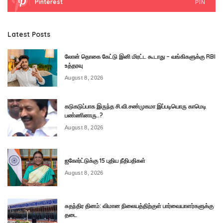
Pinterest
PIN
Latest Posts
லோன் தொகை கேட்டு இனி மிரட்ட கூடாது – வங்கிகளுக்கு RBI
உத்தரவு
August 8, 2026
கடுகடுப்பாக இருந்த சி.வி.சண்முகமா இப்படியொரு காமெடி
பண்ணினாரு..?
August 8, 2026
ஐகோர்ட்டுக்கு 15 புதிய நீதிபதிகள்
August 8, 2026
சுதந்திர தினம்: விமான நிலையத்திற்குள் பார்வையாளர்களுக்கு
தடை