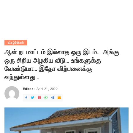
நிகழ்ச்சிகள்
ஆள் நடமாட்டம் இல்லாத ஒரு இடம்… அங்கு
ஒரு சிறிய அழகிய வீடு… உங்களுக்கு
வேண்டுமா… இதோ விற்பனைக்கு
வந்துள்ளது…
Editor
April 21, 2022
Posted
by