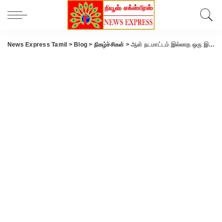
News Express Tamil
>
Blog
>
நிகழ்ச்சிகள்
>
ஆள் நடமாட்டம் இல்லாத ஒரு இடம்… அங்கு ஒரு சிறிய அழகிய வீடு… உங்களுக்கு வேண்டுமா… இதோ விற்பனைக்கு வந்துள்ளது…