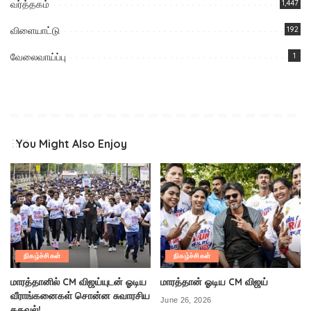
வர்த்தகம்
1,447
விளையாட்டு
192
வேலைவாய்ப்பு
1
You Might Also Enjoy
நிகழ்ச்சிகள்
நிகழ்ச்சிகள்
மாரத்தானில் CM விஜய்யுடன் ஓடிய
மாரத்தான் ஓடிய CM விஜய்
வீராங்கனைகள் சொன்ன சுவாரசிய
June 26, 2026
தகவல்!