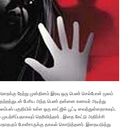
அறைக்கு நேற்று முன்தினம் இரவு ஒரு பெண் செல்போன் மூலம்
 பதற்றத்துடன் பேசிய அந்த பெண் தன்னை கணவர் அடித்து
ம்பஸ் பகுதியில் உள்ள ஒரு லாட்ஜில் பூட்டி வைத்துள்ளதாகவும்,
்சிப்பதாகவும் தெரிவித்தார் . இதை கேட்டு அதிர்ச்சி
நாதபுரம் போலீசாருக்கு தகவல் கொடுத்தனர். இதையடுத்து