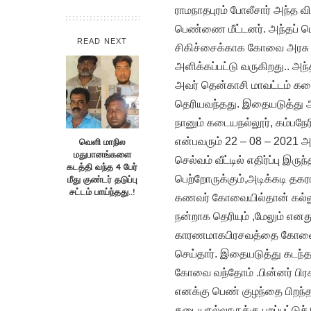
ராமநாதபுரம் போலீசார் அந்த வ
பெண்ணை மீட்டனர். அந்தப் 
READ NEXT
சிகிச்சைக்காக கோவை அரசு ம
அளிக்கப்பட்டு வருகிறது.. 
அவர் தென்காசி மாவட்டம் கடை
தெரியவந்தது. இதையடுத்து அவ
நானும் கடையநல்லூர், கம்பநேர
என்பவரும் 22 – 08 – 2021 
வெளி மாநில
மதுபானங்களை
செல்வம் வீட்டில் எதிர்ப்பு
கடத்தி வந்த 4 பேர்
பெற்றோருக்கும்,அடிக்கடி தகர
மீது குண்டர் தடுப்பு
சட்டம் பாய்ந்தது..!
கணவர் கோவையில்தான் கல்லூர
நன்றாக தெரியும் ,மேலும் எ
காரணமாகபிரசவத்தை கோவையில
செய்தார். இதையடுத்து கடந்த 
கோவை வந்தோம் .பின்னர் பிர
எனக்கு பெண் குழந்தை பிறந்தத
கடையநல்லூருக்கு புறப்பட்ட