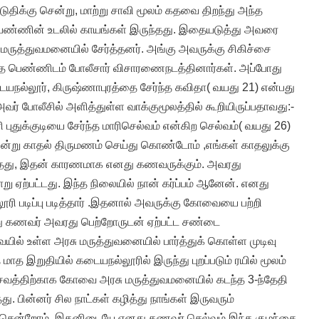
ிடுதிக்கு சென்று, மாற்று சாவி மூலம் கதவை திறந்து அந்த
பெண்ணின் உடலில் காயங்கள் இருந்தது. இதையடுத்து அவரை
ருத்துவமனையில் சேர்த்தனர். அங்கு அவருக்கு சிகிச்சை
அந்த பெண்ணிடம் போலீசார் விசாரணைநடத்தினார்கள். அப்போது
யநல்லூர், கிருஷ்ணாபுரத்தை சேர்ந்த கவிதா( வயது 21) என்பது
ர் போலீசில் அளித்துள்ள வாக்குமூலத்தில் கூறியிருப்பதாவது:-
ி புதுக்குடியை சேர்ந்த மாரிசெல்வம் என்கிற செல்வம்( வயது 26)
அன்று காதல் திருமணம் செய்து கொண்டோம் ,எங்கள் காதலுக்கு
 இருந்தது, இதன் காரணமாக எனது கணவருக்கும். அவரது
ாறு ஏற்பட்டது. இந்த நிலையில் நான் கர்ப்பம் ஆனேன். எனது
ி படிப்பு படித்தார் .இதனால் அவருக்கு கோவையை பற்றி
னது கணவர் அவரது பெற்றோருடன் ஏற்பட்ட சண்டை
் உள்ள அரசு மருத்துவனையில் பார்த்துக் கொள்ள முடிவு
மாத இறுதியில் கடையநல்லூரில் இருந்து புறப்படும் ரயில் மூலம்
சவத்திற்காக கோவை அரசு மருத்துவமனையில் கடந்த 3-ந்தேதி
ு. பின்னர் சில நாட்கள் கழித்து நாங்கள் இருவரும்
ுச் சென்றோம். இதனிடையே எனது கணவர் செல்வம் இந்த குழந்தை