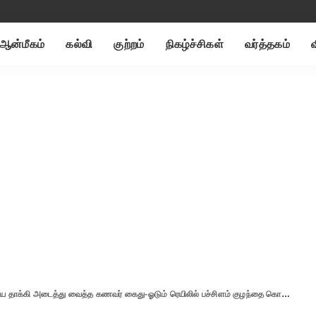
ஆன்மீகம்
கல்வி
குற்றம்
நிகழ்ச்சிகள்
வர்த்தகம்
 அடைத்து வைத்த கணவர் கைது-ஓடும் ரெயிலில் பச்சிளம் குழந்தை கொலையா..?போலீசார் விசாரணை.!!