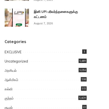
இனி UPI பரிவர்த்தனைகளுக்கு
கட்டணம்
August 7, 2026
Categories
EXCLUSIVE
3
Uncategorized
5,689
அரசியல்
5,036
ஆன்மீகம்
398
கல்வி
513
குற்றம்
5,609
சூழல்
22