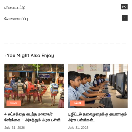
விளையாட்டு
192
வேலைவாய்ப்பு
1
You Might Also Enjoy
கல்வி
கல்வி
4 லட்சத்தை கடந்த மாணவர்
டிஜிட்டல் தலைமுறைக்கு தயாராகும்
சேர்க்கை – அசத்தும் அரசு பள்ளி
அரசு பள்ளிகள்…
July 31, 2026
July 31, 2026