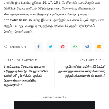
சான்றிதழ் சரிபார்ப்பு ஜூலை 16, 17, 18-ந் தேதிகளில் நடைபெறும் என
ஆசிரியர் தேர்வு வாரியம் அறிவித்துள்ளது. வேலைக்கு விண்ணப்பம்
செய்தவர்களுக்கு சான்றிதழ் சரிபார்ப்பிற்கான அழைப்பு கடிதம்
https://trb.tn.nic.in/ என்ற இணையதளத்தில் வெளியிடப்படும். நேரடியாக
அனுப்பப்படாது. அழைப்பு கடிதத்தை ஜூலை 14 முதல் பதிவிறக்கம்
செய்து கொள்ளலாம்.
SHARE ON
PREVIOUS ARTICLE
NEXT ARTICLE
6 நாட்களாக தொடரும் வருமான
ஓ.பி.எஸ்’க்கு பதில் எதிர்க்கட்சி
வரித்துறை ரெய்டு.. வேலுமணியின்
துணைத்தலைவராக மாஜி அமைச்சர்
நண்பர் வீட்டில் சிக்கிய முக்கிய
நத்தம் விசுவநாதன் நியமனம்..?
ஆவணங்கள்-கைப்பற்றிய
அதிகாரிகள்..!!
– Advertisement –