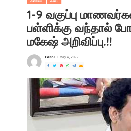
அரசியல்
கல்வி
1-9 வகுப்பு மாணவர்க
பள்ளிக்கு வந்தால் போ
மகேஷ் அறிவிப்பு.!!
Editor
May 4, 2022
Posted
by