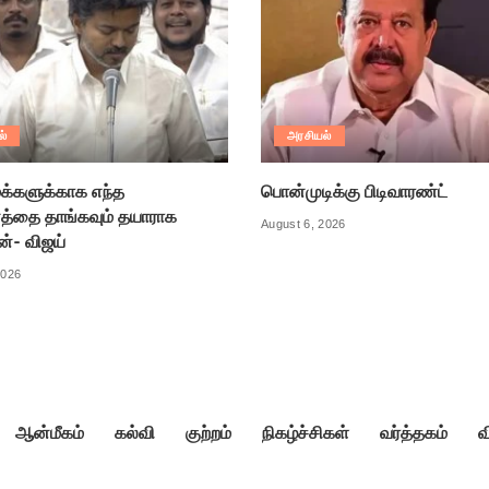
ல்
அரசியல்
க்களுக்காக எந்த
பொன்முடிக்கு பிடிவாரண்ட்
்தை தாங்கவும் தயாராக
August 6, 2026
ன்- விஜய்
2026
ஆன்மீகம்
கல்வி
குற்றம்
நிகழ்ச்சிகள்
வர்த்தகம்
வ