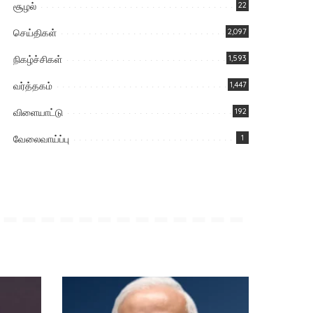
சூழல்
22
செய்திகள்
2,097
நிகழ்ச்சிகள்
1,593
வர்த்தகம்
1,447
விளையாட்டு
192
வேலைவாய்ப்பு
1