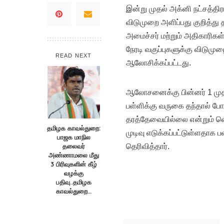
இன்று முதல் அக்னி நட்சத்திர
விடுமுறை அளிப்பது குறித்த
அமைச்சர் மற்றும் அதிகாரி
நேரடி வகுப்புகளுக்கு விடுமு
READ NEXT
ஆலோசிக்கப்பட்டது.
ஆலோசனைக்கு பின்னர் 1 முதல்
பள்ளிக்கு வருகை தந்தால் போ
தரத்தேவையில்லை என்றும் வ
தமிழக காவல்துறை:
முடிவு எடுக்கப்பட்டுள்ளதாக
பாஜக மாநில
தலைவர்
தெரிவித்தார்.
அண்ணாமலை மீது
3 பிரிவுகளின் கீழ்
வழக்கு
பதிவு..தமிழக
காவல்துறை…