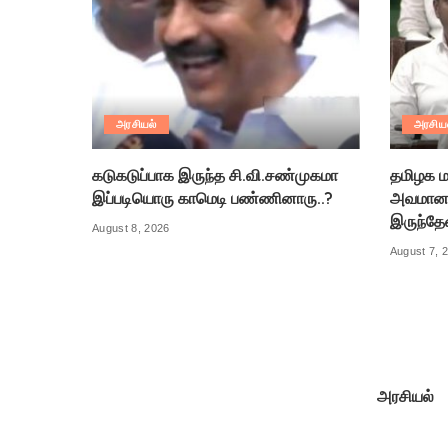
அரசியல்
அரசிய
கடுகடுப்பாக இருந்த சி.வி.சண்முகமா
தமிழக ம
இப்படியொரு காமெடி பண்ணினாரு..?
அவமானத
இருந்தே
August 8, 2026
August 7, 
அரசியல்