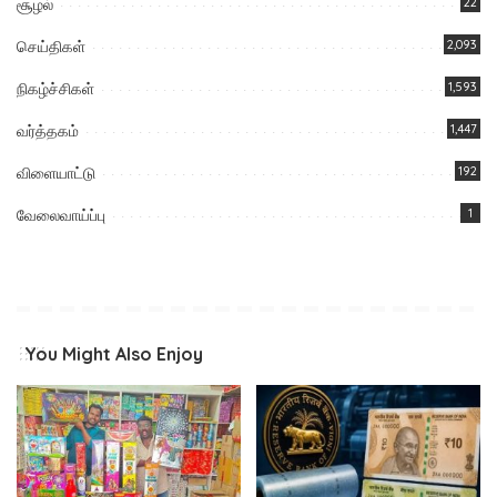
சூழல்
22
செய்திகள்
2,093
நிகழ்ச்சிகள்
1,593
வர்த்தகம்
1,447
விளையாட்டு
192
வேலைவாய்ப்பு
1
You Might Also Enjoy