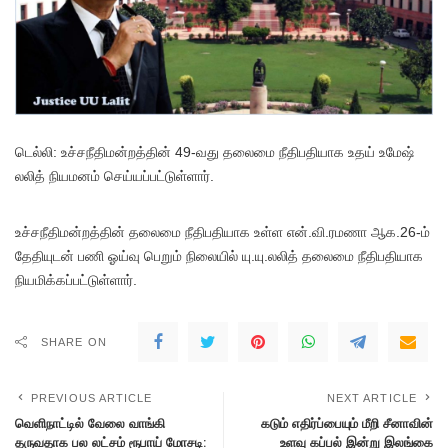
டெல்லி: உச்சநீதிமன்றத்தின் 49-வது தலைமை நீதிபதியாக உதய் உமேஷ்
லலித் நியமனம் செய்யப்பட்டுள்ளார்.
உச்சநீதிமன்றத்தின் தலைமை நீதிபதியாக உள்ள என்.வி.ரமணா ஆக.26-ம்
தேதியுடன் பணி ஓய்வு பெறும் நிலையில் யு.யு.லலித் தலைமை நீதிபதியாக
நியமிக்கப்பட்டுள்ளார்.
SHARE ON
PREVIOUS ARTICLE
NEXT ARTICLE
வெளிநாட்டில் வேலை வாங்கி
கடும் எதிர்ப்பையும் மீறி சீனாவின்
தருவதாக பல லட்சம் ரூபாய் மோசடி:
உளவு கப்பல் இன்று இலங்கை