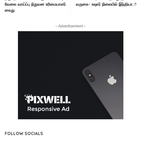
வேலை வாய்ப்பு நிறுவன உரிமையாளர்
வருகை- உஷார் நிலையில் இந்தியா..!!
கைது
– Advertisement –
FOLLOW SOCIALS