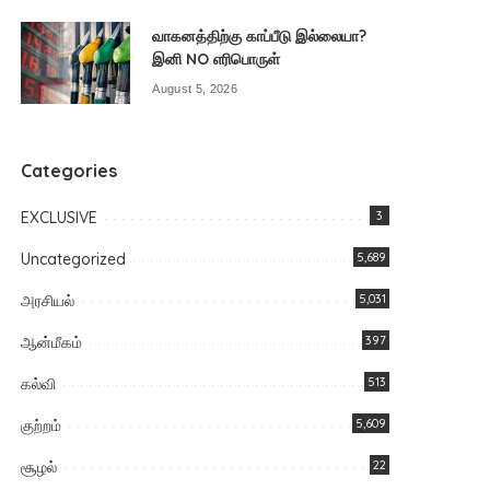
வாகனத்திற்கு காப்பீடு இல்லையா?
இனி NO எரிபொருள்
August 5, 2026
Categories
EXCLUSIVE
3
Uncategorized
5,689
அரசியல்
5,031
ஆன்மீகம்
397
கல்வி
513
குற்றம்
5,609
சூழல்
22