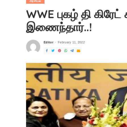
அரசியல்
WWE புகழ் தி கிரேட் 
இணைந்தார்..!
Editor
February 11, 2022
Posted
by