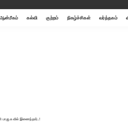
ஆன்மீகம்
கல்வி
குற்றம்
நிகழ்ச்சிகள்
வர்த்தகம்
ி பா.ஜ.க வில் இணைந்தார்..!