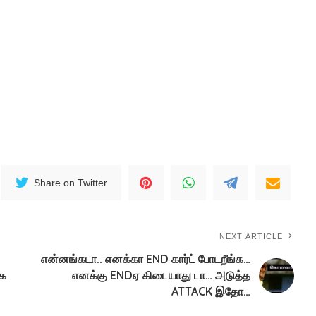
Share on Twitter
NEXT ARTICLE
என்னங்கடா.. எனக்கா END கார்ட் போடறீங்க…
்க
எனக்கு ENDஏ கிடையாது டா… அடுத்த
ATTACK இதோ…