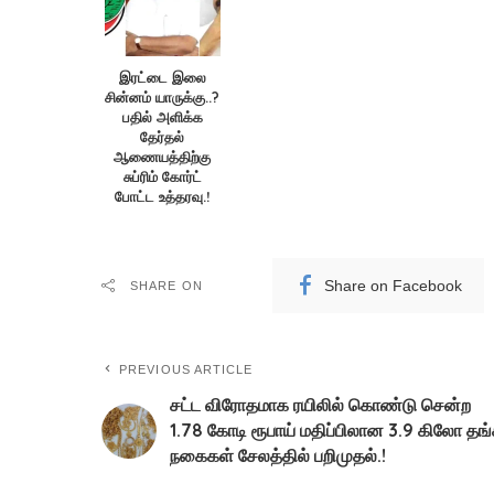
இரட்டை இலை
சின்னம் யாருக்கு..?
பதில் அளிக்க
தேர்தல்
ஆணையத்திற்கு
சுப்ரிம் கோர்ட்
போட்ட உத்தரவு.!
Share on Facebook
SHARE ON
PREVIOUS ARTICLE
சட்ட விரோதமாக ரயிலில் கொண்டு சென்ற
1.78 கோடி ரூபாய் மதிப்பிலான 3.9 கிலோ தங
நகைகள் சேலத்தில் பறிமுதல்.!