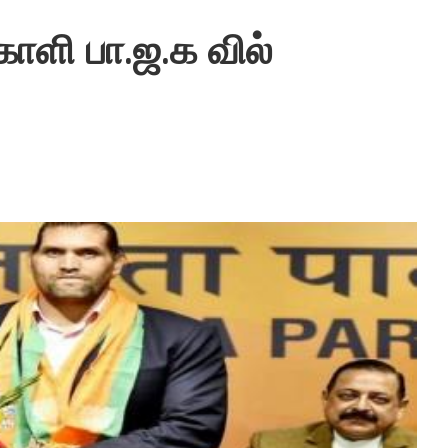
காளி பா.ஜ.க வில்