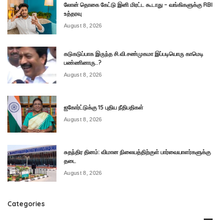
லோன் தொகை கேட்டு இனி மிரட்ட கூடாது – வங்கிகளுக்கு RBI
உத்தரவு
August 8, 2026
கடுகடுப்பாக இருந்த சி.வி.சண்முகமா இப்படியொரு காமெடி
பண்ணினாரு..?
August 8, 2026
ஐகோர்ட்டுக்கு 15 புதிய நீதிபதிகள்
August 8, 2026
சுதந்திர தினம்: விமான நிலையத்திற்குள் பார்வையாளர்களுக்கு
தடை
August 8, 2026
Categories