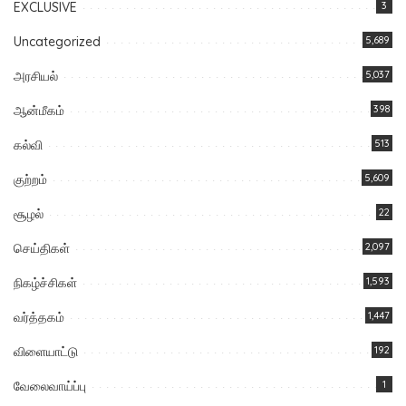
EXCLUSIVE
3
Uncategorized
5,689
அரசியல்
5,037
ஆன்மீகம்
398
கல்வி
513
குற்றம்
5,609
சூழல்
22
செய்திகள்
2,097
நிகழ்ச்சிகள்
1,593
வர்த்தகம்
1,447
விளையாட்டு
192
வேலைவாய்ப்பு
1