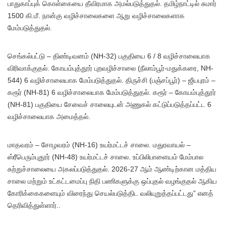
பாதுகாப்புக் கொள்கையை தீவிரமாக அமல்படுத்துதல். தமிழ்நாட்டில் சுமார்
1500 கி.மீ. நான்கு வழிச்சாலைகளை ஆறு வழிச்சாலைகளாக
மேம்படுத்துதல்.
செங்கல்பட்டு – திண்டிவனம் (NH-32) பகுதியை 6 / 8 வழிச்சாலையாக
விரிவாக்குதல். கோயம்புத்தூர் புறவழிச்சாலை (நீலாம்பூர்-மதுக்கரை, NH-
544) 6 வழிச்சாலையாக மேம்படுத்துதல். திருச்சி (பஞ்சப்பூர்) – ஜீயபுரம் –
கரூர் (NH-81) 6 வழிச்சாலையாக மேம்படுத்துதல். கரூர் – கோயம்புத்தூர்
(NH-81) பகுதியை சேவைச் சாலையுடன் அணுகல் கட்டுப்படுத்தப்பட்ட 6
வழிச்சாலையாக அமைத்தல்.
மாதவரம் – சோழவரம் (NH-16) உயர்மட்டச் சாலை. மதுரவாயல் –
ஸ்ரீபெரும்புதூர் (NH-48) உயர்மட்டச் சாலை. உப்பிலிபாளையம் மேம்பால
சுற்றுச்சாலையை அகலப்படுத்துதல். 2026-27 ஆம் ஆண்டிற்கான மத்திய
சாலை மற்றும் உட்கட்டமைப்பு நிதி பணிகளுக்கு ஒப்புதல் வழங்குதல் ஆகிய
கோரிக்கைகளையும் விரைந்து செயல்படுத்திட வலியுறுத்தப்பட்டது” எனத்
தெரிவித்துள்ளார்..