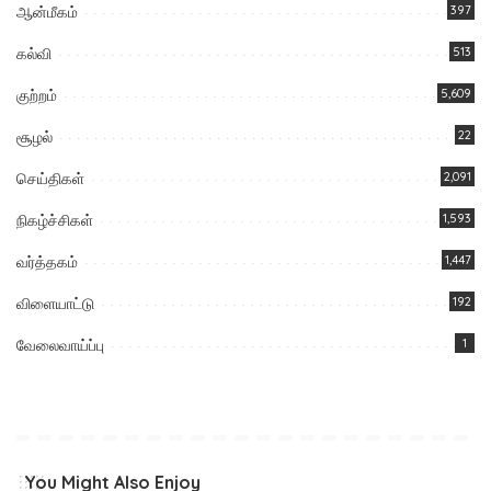
ஆன்மீகம்
397
கல்வி
513
குற்றம்
5,609
சூழல்
22
செய்திகள்
2,091
நிகழ்ச்சிகள்
1,593
வர்த்தகம்
1,447
விளையாட்டு
192
வேலைவாய்ப்பு
1
You Might Also Enjoy