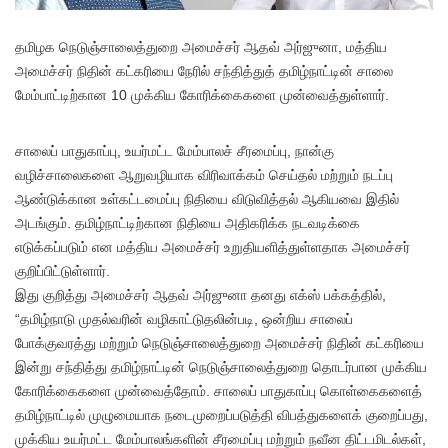
த
மிழக நெடுஞ்சாலைத்துறை அமைச்சர் ஆதவ் அர்ஜுனா, மத்திய
அமைச்சர் நிதின் கட்கரியை நேரில் சந்தித்துத் தமிழ்நாட்டின் சாலை
மேம்பாட்டிற்கான 10 முக்கிய கோரிக்கைகளை முன்வைத்துள்ளார்.
சாலைப் பாதுகாப்பு, உயர்மட்ட மேம்பாலச் சீரமைப்பு, நான்கு
வழிச்சாலைகளை ஆறுவழியாக விரிவாக்கம் செய்தல் மற்றும் நடப்பு
ஆண்டுக்கான உள்கட்டமைப்பு நிதியை விடுவித்தல் ஆகியவை இதில்
அடங்கும். தமிழ்நாட்டிற்கான நிதியை அதிகரிக்க நடவடிக்கை
எடுக்கப்படும் என மத்திய அமைச்சர் உறுதியளித்துள்ளதாக அமைச்சர்
குறிப்பிட்டுள்ளார்.
இது குறித்து அமைச்சர் ஆதவ் அர்ஜுனா தனது எக்ஸ் பக்கத்தில்,
“தமிழ்நாடு முதல்வரின் வழிகாட்டுதலின்படி, ஒன்றிய சாலைப்
போக்குவரத்து மற்றும் நெடுஞ்சாலைத்துறை அமைச்சர் நிதின் கட்கரியை
இன்று சந்தித்து தமிழ்நாட்டின் நெடுஞ்சாலைத்துறை தொடர்பான முக்கிய
கோரிக்கைகளை முன்வைத்தோம். சாலைப் பாதுகாப்பு கொள்கைகளைத்
தமிழ்நாட்டில் முழுமையாக நடைமுறைப்படுத்தி விபத்துகளைக் குறைப்பது,
முக்கிய உயர்மட்ட மேம்பாலங்களின் சீரமைப்பு மற்றும் நவீன திட்டமிடல்கள்,