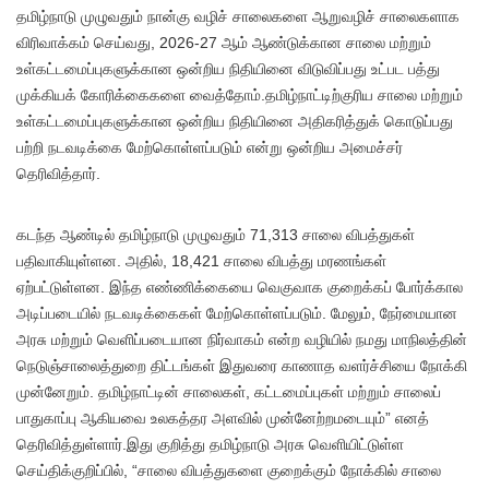
தமிழ்நாடு முழுவதும் நான்கு வழிச் சாலைகளை ஆறுவழிச் சாலைகளாக
விரிவாக்கம் செய்வது, 2026-27 ஆம் ஆண்டுக்கான சாலை மற்றும்
உள்கட்டமைப்புகளுக்கான ஒன்றிய நிதியினை விடுவிப்பது உட்பட பத்து
முக்கியக் கோரிக்கைகளை வைத்தோம்.தமிழ்நாட்டிற்குரிய சாலை மற்றும்
உள்கட்டமைப்புகளுக்கான ஒன்றிய நிதியினை அதிகரித்துக் கொடுப்பது
பற்றி நடவடிக்கை மேற்கொள்ளப்படும் என்று ஒன்றிய அமைச்சர்
தெரிவித்தார்.
கடந்த ஆண்டில் தமிழ்நாடு முழுவதும் 71,313 சாலை விபத்துகள்
பதிவாகியுள்ளன. அதில், 18,421 சாலை விபத்து மரணங்கள்
ஏற்பட்டுள்ளன. இந்த எண்ணிக்கையை வெகுவாக குறைக்கப் போர்க்கால
அடிப்படையில் நடவடிக்கைகள் மேற்கொள்ளப்படும். மேலும், நேர்மையான
அரசு மற்றும் வெளிப்படையான நிர்வாகம் என்ற வழியில் நமது மாநிலத்தின்
நெடுஞ்சாலைத்துறை திட்டங்கள் இதுவரை காணாத வளர்ச்சியை நோக்கி
முன்னேறும். தமிழ்நாட்டின் சாலைகள், கட்டமைப்புகள் மற்றும் சாலைப்
பாதுகாப்பு ஆகியவை உலகத்தர அளவில் முன்னேற்றமடையும்” எனத்
தெரிவித்துள்ளார்.இது குறித்து தமிழ்நாடு அரசு வெளியிட்டுள்ள
செய்திக்குறிப்பில், “சாலை விபத்துகளை குறைக்கும் நோக்கில் சாலை