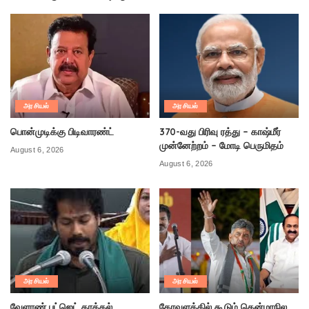
அரசியல்
அரசியல்
பொன்முடிக்கு பிடிவாரண்ட்
370-வது பிரிவு ரத்து – காஷ்மீர்
முன்னேற்றம் – மோடி பெருமிதம்
August 6, 2026
August 6, 2026
அரசியல்
அரசியல்
வேளாண் பட்ஜெட் தாக்கல்
கோவளத்தில் கூடும் தென்மாநில