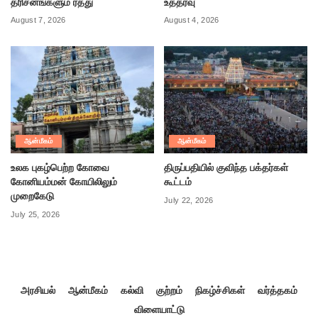
தரிசனங்களும் ரத்து
உத்தரவு
August 7, 2026
August 4, 2026
ஆன்மீகம்
ஆன்மீகம்
உலக புகழ்பெற்ற கோவை
திருப்பதியில் குவிந்த பக்தர்கள்
கோனியம்மன் கோயிலிலும்
கூட்டம்
முறைகேடு
July 22, 2026
July 25, 2026
அரசியல்
ஆன்மீகம்
கல்வி
குற்றம்
நிகழ்ச்சிகள்
வர்த்தகம்
விளையாட்டு