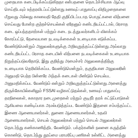
முறையாக கடைபிடிக்கப்படுகிறதா என்பதனை தொடர்ச்சியாக ஆய்வு
செய்திடவும் உத்தரவிடப்பட்டுள்ளது.உணவுப் பாதுகாப்பு விதிமுறைகளை
மீறுவது அல்லது காலாவதி தேதி குறிப்பிடப்படாத பொருட்களை விற்பனை
செய்வது போன்ற குற்றச்செயல்கள் ஏதேனும் கண்டறியப்பட்டால், பிரசாத
கடை ஒப்பந்ததாரர்கள் மற்றும் கடை நடத்துபவர்களிடம் விளக்கம்
கோரப்பட்டு, தேவையான நடவடிக்கைகள் உடனடியாக எடுக்கப்பட
வேண்டுமென்றும் அலுவலர்களுக்கு அறிவுறுத்தப்பட்டுள்ளது.அவ்வாறு
கண்டறியப்பட்ட பிரசாத கடையின் விற்பனை நடவடிக்கைகள் உடனடியாக
நிறுத்தப்படுவதோடு, இது குறித்து அமைச்சர் அலுவலகத்திற்கு
உடனடியாக தெரிவிக்கப்பட வேண்டுமென்றும், தகுதியான அலுவலரின்
அனுமதி பெற்ற பின்னரே அந்தக் கடைகள் மீண்டும் செயல்பட
அனுமதிக்கப்பட வேண்டும் என்றும் அறிவுறுத்தப்பட்டுள்ளது.அனைத்து
திருக்கோயில்களிலும் FSSAI வழிகாட்டுதல்கள், உணவுப் பாதுகாப்பு
தரநிலைகள், சுகாதார நடைமுறைகள் மற்றும் குடிநீர் தரக் கட்டுப்பாடுகள்
ஆகியவை கண்டிப்பாக அமல்படுத்தப்பட வேண்டும்.இதனை சம்மந்தப்பட்ட
இணை ஆணையாளர்கள், துணை ஆணையாளர்கள், உதவி
ஆணையாளர்கள், செயல் அலுவலர்கள் மற்றும் செயல் அலுவலர்கள்
தொடர்ந்து கண்காணித்திட வேண்டும். பக்தர்களின் நலனை கருத்தில்
கொண்டு, தொடர்ந்து தூய்மை பராமரிப்பு பணிகள் உள்ளிட்ட அனைத்து