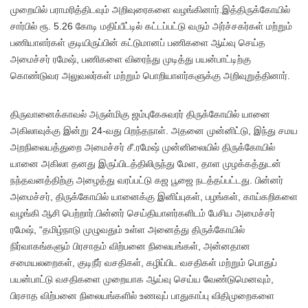
முறையில் பராமரித்திடவும் அறிவுரைகளை வழங்கினார்.இத்திருக்கோயில்
சார்பில் ரூ. 5.26 கோடி மதிப்பீட்டில் கட்டப்பட்டு வரும் அர்ச்சகர்கள் மற்றும்
பணியாளர்கள் குடியிருப்பின் கட்டுமானப் பணிகளை ஆய்வு செய்த
அமைச்சர் ரமேஷ், பணிகளை விரைந்து முடித்து பயன்பாட்டிற்கு
கொண்டுவர அலுவலர்கள் மற்றும் பொறியாளர்களுக்கு அறிவுறுத்தினார்.
திருவானைக்காவல் அருள்மிகு ஜம்புகேசுவரர் திருக்கோயில் யானை
அகிலாவுக்கு இன்று 24-வது பிறந்தநாள். அதனை முன்னிட்டு, இந்து சமய
அறநிலையத்துறை அமைச்சர் சீ.ரமேஷ் முன்னிலையில் திருக்கோயில்
யானை அகிலா தனது இருப்பிடத்திலிருந்து மேள, தாள முழக்கத்துடன்
நந்தவனத்திற்கு அழைத்து வரப்பட்டு கஜ பூஜை நடத்தப்பட்டது. பின்னர்
அமைச்சர், திருக்கோயில் யானைக்கு இனிப்புகள், பழங்கள், காய்கறிகளை
வழங்கி ஆசி பெற்றார்.பின்னர் செய்தியாளர்களிடம் பேசிய அமைச்சர்
ரமேஷ், “தமிழ்நாடு முழுவதும் உள்ள அனைத்து திருக்கோயில்
நிர்வாகங்களும் பிரசாதம் விற்பனை நிலையங்கள், அன்னதான
சமையலறைகள், குடிநீர் வசதிகள், கழிப்பிட வசதிகள் மற்றும் பொதுப்
பயன்பாட்டு வசதிகளை முறையாக ஆய்வு செய்ய வேண்டுமெனவும்,
பிரசாத விற்பனை நிலையங்களில் உணவுப் பாதுகாப்பு விதிமுறைகளை