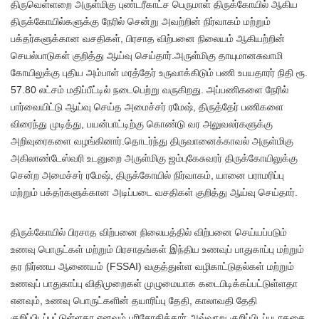
திருவெள்ளறை அருள்மிகு புண்டரீகாட்ச பெருமாள் திருக்கோயில் ஆகிய
திருக்கோயில்களுக்கு நேரில் சென்று அவற்றின் நிர்வாகம் மற்றும்
பக்தர்களுக்கான வசதிகள், பிரசாத விற்பனை நிலையம் ஆகியற்றின்
செயல்பாடுகள் குறித்து ஆய்வு செய்தார்.அருள்மிகு தாயுமானசுவாமி
கோயிலுக்கு புதிய அம்பாள் மரத்தேர் உருவாக்கிடும் பணி உபயதாரர் நிதி ரூ.
57.80 லட்சம் மதிப்பீட்டில் நடைபெற்று வருகிறது. அப்பணிகளை நேரில்
பார்வையிட்டு ஆய்வு செய்த அமைச்சர் ரமேஷ், திருத்தேர் பணிகளை
விரைந்து முடித்து, பயன்பாட்டிற்கு கொண்டு வர அலுவலர்களுக்கு
அறிவுரைகளை வழங்கினார்.தொடர்ந்து திருவானைக்காவல் அருள்மிகு
அகிலாண்டேஸ்வரி உடனுறை அருள்மிகு ஜம்புகேசுவரர் திருக்கோயிலுக்கு
சென்ற அமைச்சர் ரமேஷ், திருக்கோயில் நிர்வாகம், யானை பராமரிப்பு
மற்றும் பக்தர்களுக்கான அடிப்படை வசதிகள் குறித்து ஆய்வு செய்தார்.
திருக்கோயில் பிரசாத விற்பனை நிலையத்தில் விற்பனை செய்யப்படும்
உணவு பொருட்கள் மற்றும் பிரசாதங்கள் இந்திய உணவுப் பாதுகாப்பு மற்றும்
தர நிர்ணய ஆணையம் (FSSAI) வகுத்துள்ள வழிகாட்டுதல்கள் மற்றும்
உணவுப் பாதுகாப்பு விதிமுறைகள் முழுமையாக கடைபிடிக்கப்பட்டுள்ளதா
எனவும், உணவு பொருட்களின் தயாரிப்பு தேதி, காலாவதி தேதி
குறிப்பிடப்பட்டுள்ளதா எனவும் பரிசோதித்தார்.அவ்வாறு குறிப்பிடப்படாததை