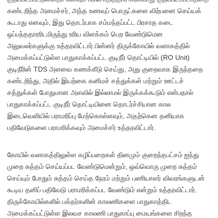
கண்டறிந்த அமைச்சர், அந்த உணவுப் பொருட்களை விற்பனை செய்யக்
கூடாது எனவும், இது தொடர்பாக சம்மந்தப்பட்ட பிரசாத கடை
ஒப்பந்ததாரரிடமிருந்து உரிய விளக்கம் பெற வேண்டுமென
அலுவலர்களுக்கு உத்தரவிட்டார்.பின்னர் திருக்கோயில் வளாகத்தில்
அமைக்கப்பட்டுள்ள பாதுகாக்கப்பட்ட குடிநீர் தொட்டியில் (RO Unit)
குடிநீரின் TDS அளவை கணக்கீடு செய்து, அது குறைவாக இருந்ததை
கண்டறிந்து, அதில் இயற்கை கனிமச் சத்துக்கள் மற்றும் ஊட்டச்
சத்துக்கள் போதுமான அளவில் இல்லாமல் இருக்கக்கூடும் என்பதால்
பாதுகாக்கப்பட்ட குடிநீர் தொட்டியினை தொடர்ச்சியான கால
இடைவெளியில் பராமரிப்பு மேற்கொள்ளவும், அதற்கென தனியாக
பதிவேடுகளை பராமரிக்கவும் அமைச்சர் உத்தரவிட்டார்.
கோயில் வளாகத்திலுள்ள கழிப்பறைகள் தினமும் குறைந்தபட்சம் ஐந்து
முறை சுத்தம் செய்யப்பட வேண்டுமென்றும், ஒவ்வொரு முறை சுத்தம்
செய்யும் போதும் சுத்தம் செய்த நேரம் மற்றும் பணியாளர் விவரங்களுடன்
கூடிய தனிப் பதிவேடு பராமரிக்கப்பட வேண்டும் என்றும் உத்தரவிட்டார்.
திருக்கோயில்களில் பக்தர்களின் காலணிகளை பாதுகாத்திட
அமைக்கப்பட்டுள்ள இலவச காலணி பாதுகாப்பு மையங்களை சிறந்த