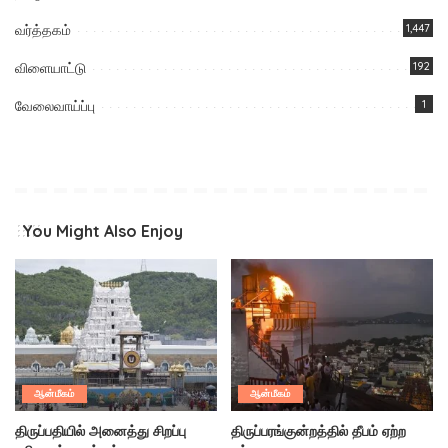
வர்த்தகம்
1,447
விளையாட்டு
192
வேலைவாய்ப்பு
1
You Might Also Enjoy
ஆன்மீகம்
ஆன்மீகம்
திருப்பதியில் அனைத்து சிறப்பு
திருப்பரங்குன்றத்தில் தீபம் ஏற்ற