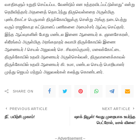
வசதிகளும் உறுதி செய்யப்பட வேண்டும் என உத்தரவிடப்பட்டுள்ளது” என்று
தெரிவித்தார்.அதனைத் தொடர்ந்து திருவெள்ளறை அருள்மிகு
புண்டரீகாட்ச பெருமாள் திருக்கோயிலுக்கு சென்று அங்கு நடைபெற்று
வரும் ராஜகோபுர கட்டுமானப் பணிகளை அமைச்சர் ஆய்வு செய்தார்.
இந்த ஆய்வுகளின் போது மண்டல இணை ஆணையர் சு. ஞானசேகரன்,
ஸ்ரீரங்கம் அருள்மிகு அரங்கநாதர் சுவாமி திருக்கோயில் இணை
ஆணையர் / செயல் அலுவலர் செ. சிவராம்குமார், மலைக்கோட்டை
திருக்கோயில் உதவி ஆணையர் அருள்செல்வன், திருவானைக்காவல்
திருக்கோயில் உதவி ஆணையர் கி. உமா, மண்டல செயற் பொறியாளர்
முத்து ஜெயம் மற்றும் அலுவலர்கள் கலந்து கொண்டனர்.
SHARE ON
PREVIOUS ARTICLE
NEXT ARTICLE
நீட் பயிற்சி முகாம்!
ஷாக் நியூஸ்! 4வது முறையாக உயர்ந்த
பெட்ரோல், டீசல் விலை!
– Advertisement –