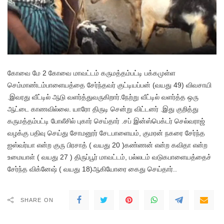
கோவை மே 2 கோவை மாவட்டம் கருமத்தம்பட்டி பக்கமுள்ள
செம்மாண்டம்பாளையத்தை சேர்ந்தவர் குட்டியப்பன் (வயது 49) விவசாயி
.இவரது வீட்டில் ஆடு வளர்த்துவருகிறார்.நேற்று வீட்டில் வளர்த்த ஒரு
ஆட்டை காணவில்லை. யாரோ திருடி சென்று விட்டனர் .இது குறித்து
கருமத்தம்பட்டி போலீசில் புகார் செய்தார் .சப் இன்ஸ்பெக்டர் செல்வராஜ்
வழக்கு பதிவு செய்து சோமனூர் சேடபாளையம், குமரன் நகரை சேர்ந்த
ஐஸ்வர்யா என்ற குரு பிரசாத் ( வயது 20 )கண்ணன் என்ற கவிதா என்ற
உமையாள் ( வயது 27 ) திருப்பூர் மாவட்டம், பல்லடம் வடுகபாளையத்தைச்
சேர்ந்த விக்னேஷ் ( வயது 18)ஆகியோரை கைது செய்தார்..
SHARE ON