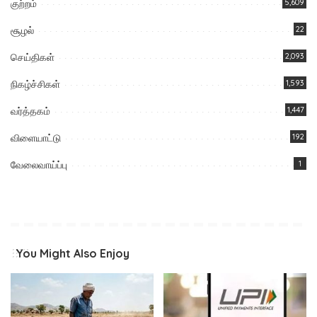
குற்றம்
5,609
சூழல்
22
செய்திகள்
2,093
நிகழ்ச்சிகள்
1,593
வர்த்தகம்
1,447
விளையாட்டு
192
வேலைவாய்ப்பு
1
You Might Also Enjoy