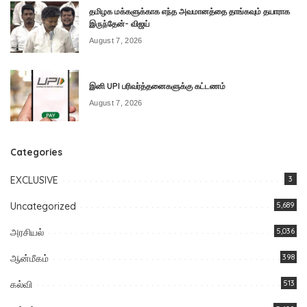
தமிழக மக்களுக்காக எந்த அவமானத்தை தாங்கவும் தயாராக
இருந்தேன்- விஜய்
August 7, 2026
இனி UPI பரிவர்த்தனைகளுக்கு கட்டணம்
August 7, 2026
Categories
EXCLUSIVE
3
Uncategorized
5,689
அரசியல்
5,036
ஆன்மீகம்
398
கல்வி
513