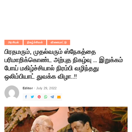
அரசியல்
நிகழ்ச்சிகள்
விளையாட்டு
பிரதமரும், முதல்வரும் ஸ்நேகத்தை
பரிமாறிக்கொண்ட அற்புத நிகழ்வு … இறுக்கம்
போய் மகிழ்ச்சியால் நிரம்பி வழிந்தது
ஒலிம்பியாட் துவக்க விழா..!!
Editor
July 29, 2022
Posted
by