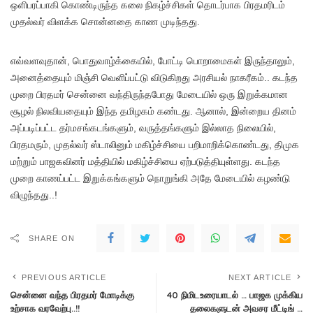
ஒளிபரப்பாகி கொண்டிருந்த கலை நிகழ்ச்சிகள் தொடர்பாக பிரதமரிடம்
முதல்வர் விளக்க சொன்னதை காண முடிந்தது.
எவ்வளவுதான், பொதுவாழ்க்கையில், போட்டி பொறாமைகள் இருந்தாலும்,
அனைத்தையும் மிஞ்சி வெளிப்பட்டு விடுகிறது அரசியல் நாகரீகம்.. கடந்த
முறை பிரதமர் சென்னை வந்திருந்தபோது மேடையில் ஒரு இறுக்கமான
சூழல் நிலவியதையும் இந்த தமிழகம் கண்டது. ஆனால், இன்றைய தினம்
அப்படிப்பட்ட தர்மசங்கடங்களும், வருத்தங்களும் இல்லாத நிலையில்,
பிரதமரும், முதல்வர் ஸ்டாலினும் மகிழ்ச்சியை பறிமாறிக்கொண்டது, திமுக
மற்றும் பாஜகவினர் மத்தியில் மகிழ்ச்சியை ஏற்படுத்தியுள்ளது. கடந்த
முறை காணப்பட்ட இறுக்கங்களும் நொறுங்கி அதே மேடையில் கழண்டு
விழுந்தது..!
SHARE ON
PREVIOUS ARTICLE
NEXT ARTICLE
சென்னை வந்த பிரதமர் மோடிக்கு
40 நிமிடஉரையாடல் … பாஜக முக்கிய
உற்சாக வரவேற்பு..!!
தலைகளுடன் அவசர மீட்டிங் …