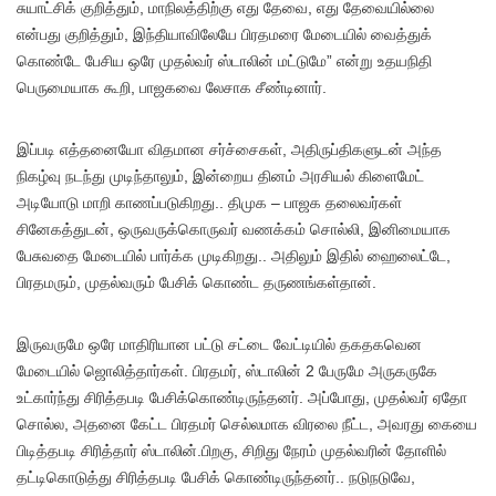
சுயாட்சிக் குறித்தும், மாநிலத்திற்கு எது தேவை, எது தேவையில்லை
என்பது குறித்தும், இந்தியாவிலேயே பிரதமரை மேடையில் வைத்துக்
கொண்டே பேசிய ஒரே முதல்வர் ஸ்டாலின் மட்டுமே” என்று உதயநிதி
பெருமையாக கூறி, பாஜகவை லேசாக சீண்டினார்.
இப்படி எத்தனையோ விதமான சர்ச்சைகள், அதிருப்திகளுடன் அந்த
நிகழ்வு நடந்து முடிந்தாலும், இன்றைய தினம் அரசியல் கிளைமேட்
அடியோடு மாறி காணப்படுகிறது.. திமுக – பாஜக தலைவர்கள்
சினேகத்துடன், ஒருவருக்கொருவர் வணக்கம் சொல்லி, இனிமையாக
பேசுவதை மேடையில் பார்க்க முடிகிறது.. அதிலும் இதில் ஹைலைட்டே,
பிரதமரும், முதல்வரும் பேசிக் கொண்ட தருணங்கள்தான்.
இருவருமே ஒரே மாதிரியான பட்டு சட்டை வேட்டியில் தகதகவென
மேடையில் ஜொலித்தார்கள். பிரதமர், ஸ்டாலின் 2 பேருமே அருகருகே
உட்கார்ந்து சிரித்தபடி பேசிக்கொண்டிருந்தனர். அப்போது, முதல்வர் ஏதோ
சொல்ல, அதனை கேட்ட பிரதமர் செல்லமாக விரலை நீட்ட, அவரது கையை
பிடித்தபடி சிரித்தார் ஸ்டாலின்.பிறகு, சிறிது நேரம் முதல்வரின் தோளில்
தட்டிகொடுத்து சிரித்தபடி பேசிக் கொண்டிருந்தனர்.. நடுநடுவே,