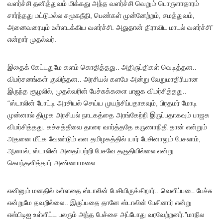
வளர்ச்சி தனித்துவம் மிக்கது அந்த வளர்ச்சி வெறும் பொருளாதாரம்
சார்ந்தது மட்டுமல்ல சமூகநீதி, பெண்கள் முன்னேற்றம், சமத்துவம்,
அனைவரையும் உள்ளடக்கிய வளர்ச்சி. அதுதான் திராவிட மாடல் வளர்ச்சி”
என்றார் முதல்வர்.
இதைக் கேட்டதுமே களம் கொதித்தது.. அதிருப்திகள் வெடித்தன..
விமர்சனங்கள் குவிந்தன.. அரசியல் களமே அன்று வேறுமாதிரியான
இருந்த சூழலில், முதல்வரின் பேச்சுக்களை பாஜக விமர்சித்தது..
“ஸ்டாலின் போட்டி அரசியல் செய்ய முயற்சிப்பதாகவும், பிரதமர் மோடி
முன்னால் திமுக அரசியல் நாடகத்தை அரங்கேற்றி இருப்பதாகவும் பாஜக
விமர்சித்தது. கச்சத்தீவை தாரை வார்த்ததே கருணாநிதி தான் என்றும்
அதனை மீட்க வேண்டும் என தமிழகத்தில் யார் பேசினாலும் பேசலாம்,
ஆனால், ஸ்டாலின் அதைப்பற்றி பேசவே தகுதியில்லை என்று
கொந்தளித்தார் அண்ணாமலை.
எனினும் மனதில் உள்ளதை ஸ்டாலின் பேசியிருக்கிறார்.. வெளிப்படை பேச்சு
என்றுமே தவறில்லை.. இருப்பதை தானே ஸ்டாலின் பேசினார் என்று
எஸ்பிடிஐ உள்ளிட்ட பலரும் அந்த பேச்சை அப்போது வரவேற்றனர்.”மாநில