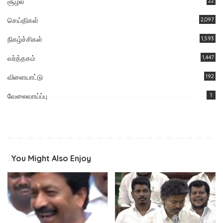
சூழல்
22
செய்திகள்
2,097
நிகழ்ச்சிகள்
1,593
வர்த்தகம்
1,447
விளையாட்டு
192
வேலைவாய்ப்பு
1
You Might Also Enjoy