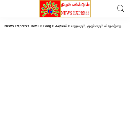
News Express Tamil
>
Blog
>
அரசியல்
>
பிரதமரும், முதல்வரும் ஸ்நேகத்தை பரிமாறிக்கொண்ட அற்புத நிகழ்வு … இறுக்கம் போய் மகிழ்ச்சியால் நிரம்பி வழிந்தது ஒலிம்பியாட் துவக்க விழா..!!