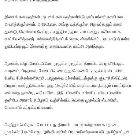
இசைக் கலைஞர்கள், நடனக் கலைஞர்களில் பெரும்பாலோர் காவி உடை
அணிந்திருந்தனர். அதேபோல, அங்கு வந்திருந்த சிறுவர்களும் காவி
துண்டு, வெள்ளை வேட்டி, கழுத்தில் ருத்ராட்சம் என்று காவிமயமாக
காட்சியளித்தனர். எல்லாவற்றிற்கும் மேலாக, சிவலிங்கம், பசு மாடு போன்ற
ஓவியங்களும் இணைந்து காவிமயமாக காட்சி அளித்தது.
ஆனால், விழா மேடையிலோ, முழுக்க முழுக்க திராவிட நெடி வீசியது..
காரணம், பிரதமரை மேடையில் வைத்து கொண்டே முதல்வர் ஸ்டாலின்
பேசிய பேச்சுக்கள்தான், பாஜகவை உச்சக்கட்டத்துக்கு சூடாக்கிவிட்டன..
பிரதமர் கலந்துகொண்ட ஒரு நிகழ்ச்சியில் வழக்கமாக நிகழும் பாராட்டுரை
என்பதை தாண்டி, வரி பகிர்வு, நிதி பங்களிப்பு உள்ளிட்ட விசயங்களில்
ஒன்றிய அரசால் தமிழகம் வஞ்சிக்கப்படுவதை முதல்வர் ஸ்டாலின்,
மேடையில் சுட்டிக்காட்டினார்.
அதிலும் பெரிதாக பேசப்பட்டது திராவிட மாடல் என்ற வாசகம்தான்..
முதல்வர் பேசும்போது, “இந்தியாவின் பிற மாநிலங்களை விட தமிழ்நாட்டின்