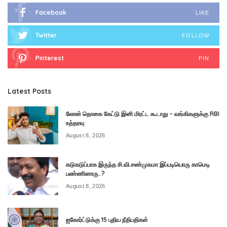
Facebook
LIKE
Twitter
FOLLOW
Pinterest
PIN
Latest Posts
லோன் தொகை கேட்டு இனி மிரட்ட கூடாது – வங்கிகளுக்கு RBI
உத்தரவு
August 8, 2026
கடுகடுப்பாக இருந்த சி.வி.சண்முகமா இப்படியொரு காமெடி
பண்ணினாரு..?
August 8, 2026
ஐகோர்ட்டுக்கு 15 புதிய நீதிபதிகள்