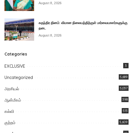
August 8, 2026
சுதந்திர தினம்: விமான நிலையத்திற்குள் பார்வையாளர்களுக்கு
தடை
August 8, 2026
Categories
EXCLUSIVE
3
Uncategorized
5,689
அரசியல்
5,037
ஆன்மீகம்
398
கல்வி
513
குற்றம்
5,609