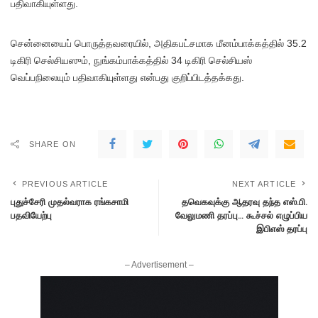
பதிவாகியுள்ளது.
சென்னையைப் பொருத்தவரையில், அதிகபட்சமாக மீனம்பாக்கத்தில் 35.2
டிகிரி செல்சியஸும், நுங்கம்பாக்கத்தில் 34 டிகிரி செல்சியஸ்
வெப்பநிலையும் பதிவாகியுள்ளது என்பது குறிப்பிடத்தக்கது.
SHARE ON
PREVIOUS ARTICLE
NEXT ARTICLE
புதுச்சேரி முதல்வராக ரங்கசாமி
தவெகவுக்கு ஆதரவு தந்த எஸ்.பி.
பதவியேற்பு
வேலுமணி தரப்பு… கூச்சல் எழுப்பிய
இபிஎஸ் தரப்பு
– Advertisement –