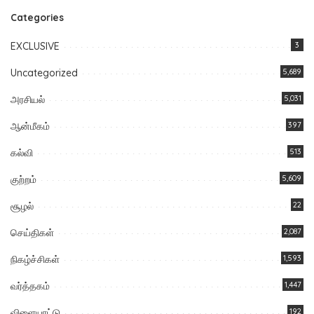
Categories
EXCLUSIVE
3
Uncategorized
5,689
அரசியல்
5,031
ஆன்மீகம்
397
கல்வி
513
குற்றம்
5,609
சூழல்
22
செய்திகள்
2,087
நிகழ்ச்சிகள்
1,593
வர்த்தகம்
1,447
விளையாட்டு
192