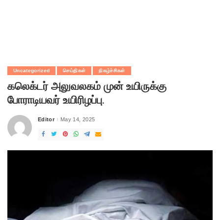
Uncategorized
செய்திகள்
நிகழ்ச்சிகள்
கலெக்டர் அலுவலகம் முன் உயிருக்கு
போராடியவர் உயிரிழப்பு.
Editor
May 14, 2025
Posted
by