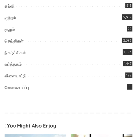
கல்வி
513
குற்றம்
5,609
சூழல்
22
செய்திகள்
2,093
நிகழ்ச்சிகள்
1,593
வர்த்தகம்
1,447
விளையாட்டு
192
வேலைவாய்ப்பு
1
You Might Also Enjoy