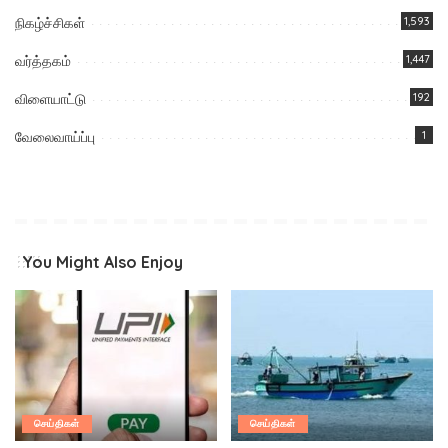
நிகழ்ச்சிகள்
1,593
வர்த்தகம்
1,447
விளையாட்டு
192
வேலைவாய்ப்பு
1
You Might Also Enjoy
செய்திகள்
செய்திகள்