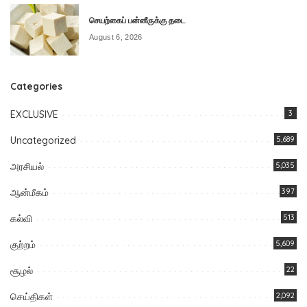
செயற்கைப் பன்னீருக்கு தடை
August 6, 2026
Categories
EXCLUSIVE
3
Uncategorized
5,689
அரசியல்
5,035
ஆன்மீகம்
397
கல்வி
513
குற்றம்
5,609
சூழல்
22
செய்திகள்
2,092