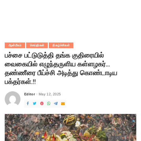
ஆன்மீகம்
செய்திகள்
நிகழ்ச்சிகள்
பச்சை பட்டுடுத்தி தங்க குதிரையில்
வைகையில் எழுந்தருளிய கள்ளழகர்…
தண்ணீரை பீய்ச்சி அடித்து கொண்டாடிய
பக்தர்கள்.!!
Editor
May 12, 2025
Posted
by