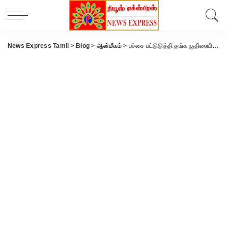
News Express Tamil
>
Blog
>
ஆன்மீகம்
>
பச்சை பட்டுடுத்தி தங்க குதிரையில் வைகையில் எழுந்தருளிய கள்ளழகர்… தண்ணீரை பீய்ச்சி அடித்து கொண்டாடிய பக்தர்கள்.!!