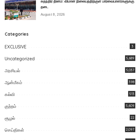
சுதந்திர தினம்: விமான நிலையத்திற்குள் பார்வையாளர்களுக்கு
தடை
August 8, 2026
Categories
EXCLUSIVE
3
Uncategorized
5,689
அரசியல்
5,037
ஆன்மீகம்
398
கல்வி
513
குற்றம்
5,609
சூழல்
22
செய்திகள்
2,097