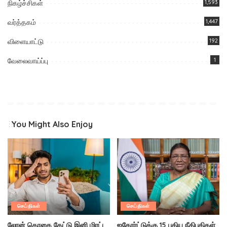
நிகழ்ச்சிகள்
1,593
வர்த்தகம்
1,447
விளையாட்டு
192
வேலைவாய்ப்பு
1
You Might Also Enjoy
செய்திகள்
செய்திகள்
லோன் தொகை கேட்டு இனி மிரட்ட
ஐகோர்ட்டுக்கு 15 புதிய நீதிபதிகள்