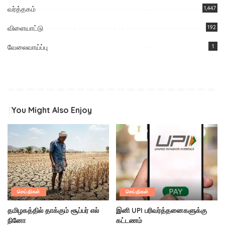
வர்த்தகம்
1,447
விளையாட்டு
192
வேலைவாய்ப்பு
1
You Might Also Enjoy
செய்திகள்
செய்திகள்
தமிழகத்தில் தாக்கும் சூப்பர் எல்
இனி UPI பரிவர்த்தனைகளுக்கு
நினோ
கட்டணம்