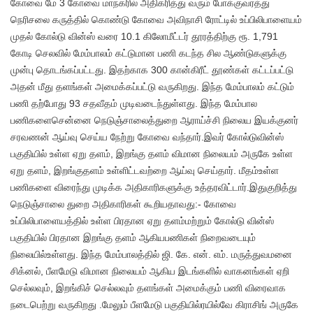
கோவை மே 3 கோவை மாநகரில் அதிகரித்து வரும் போக்குவரத்து
நெரிசலை கருத்தில் கொண்டு கோவை அவிநாசி ரோட்டில் உப்பிலிபாளையம்
முதல் கோல்டு வின்ஸ் வரை 10.1 கிலோமீட்டர் தூரத்திற்கு ரூ. 1,791
கோடி செலவில் மேம்பாலம் கட்டுமான பணி கடந்த சில ஆண்டுகளுக்கு
முன்பு தொடங்கப்பட்டது. இதற்காக 300 கான்கிரீட் தூண்கள் கட்டப்பட்டு
அதன் மீது தளங்கள் அமைக்கப்பட்டு வருகிறது. இந்த மேம்பாலம் கட்டும்
பணி தற்போது 93 சதவீதம் முடிவடைந்துள்ளது. இந்த மேம்பால
பணிகளைசென்னை நெடுஞ்சாலைத்துறை ஆராய்ச்சி நிலைய இயக்குனர்
சரவணன் ஆய்வு செய்ய நேற்று கோவை வந்தார்.இவர் கோல்டுவின்ஸ்
பகுதியில் உள்ள ஏறு தளம், இறங்கு தளம் விமான நிலையம் அருகே உள்ள
ஏறு தளம், இறங்குதளம் உள்ளிட்டவற்றை ஆய்வு செய்தார். மீதம்உள்ள
பணிகளை விரைந்து முடிக்க அதிகாரிகளுக்கு உத்தரவிட்டார்.இதுகுறித்து
நெடுஞ்சாலை துறை அதிகாரிகள் கூறியதாவது:- கோவை
உப்பிலிபாளையத்தில் உள்ள பிரதான ஏறு தளம்மற்றும் கோல்டு வின்ஸ்
பகுதியில் பிரதான இறங்கு தளம் ஆகியபணிகள் நிறைவடையும்
நிலையில்உள்ளது. இந்த மேம்பாலத்தில் ஜி. கே. என். எம். மருத்துவமனை
சிக்னல், பீளமேடு விமான நிலையம் ஆகிய இடங்களில் வாகனங்கள் ஏறி
செல்லவும், இறங்கிச் செல்லவும் தளங்கள் அமைக்கும் பணி விரைவாக
நடைபெற்று வருகிறது .மேலும் பீளமேடு பகுதியில்ரயில்வே கிராசிங் அருகே