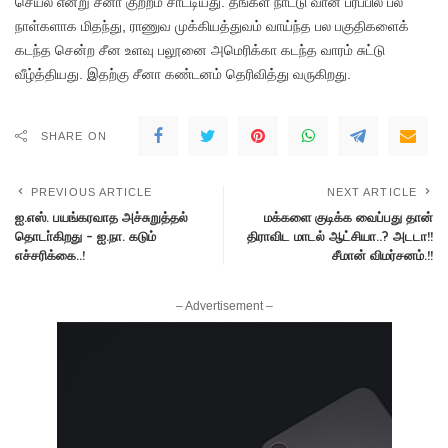
செயல் என்று சீனா குற்றம் சாட்டியது. தங்கள் நாட்டு வான் பரப்பில் பல
நாள்களாக மிதந்து, ராணுவ முக்கியத்துவம் வாய்ந்த பல பகுதிகளைக்
கடந்த சென்ற சீன உளவு பலூனை அமெரிக்கா கடந்த வாரம் சுட்டு
வீழ்த்தியது. இதற்கு சீனா கண்டனம் தெரிவித்து வருகிறது.
SHARE ON
PREVIOUS ARTICLE
NEXT ARTICLE
ஐ.எஸ். பயங்கரவாத அச்சுறுத்தல்
மக்களை குடிக்க வைப்பது தான்
தொடா்கிறது – ஐ.நா. கடும்
திராவிட மாடல் ஆட்சியா..? அடடா!!
எச்சரிக்கை..!
சீமான் விமர்சனம்.!!
– Advertisement –