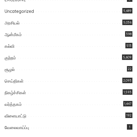
Uncategorized
5,689
அரசியல்
5,036
ஆன்மீகம்
398
கல்வி
513
குற்றம்
5,609
சூழல்
22
செய்திகள்
2,093
நிகழ்ச்சிகள்
1,593
வர்த்தகம்
1,447
விளையாட்டு
192
வேலைவாய்ப்பு
1