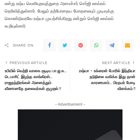
என்று ரஷ்ய வெளியுறவுத்துறை அமைச்சர் செர்ஜி லாவ்ரவ்
தெரிவித்துள்ளார். மேலும் தற்போதைய மோதலையும் முடிவுக்கு
கொண்டுவரவே ரஷ்யா முயற்சிக்கிறது என்றும் செர்ஜி லாவ்ரவ்
கூறியுள்ளார்
SHARE ON
PREVIOUS ARTICLE
NEXT ARTICLE
உபியில் வெற்றி வாகை சூடிய பா.ஜ.க…
ரஷ்யா – உக்ரைன் போரில் இந்தியா
டெபாசிட் இழந்த காங்கிரஸ்…
நடுநிலை வகிக்க இது தான்
ராஜதந்திரங்கள் அனைத்தும்
காரணமாம்… பிரதமர் மோடி
வீணானதே தலைவர்கள் குமுறல்.!!
விளக்கம்.!!
– Advertisement –