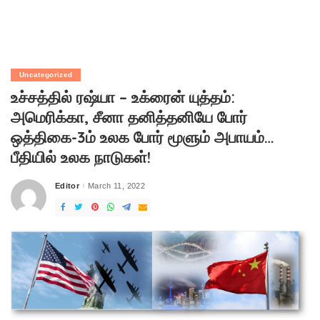
Uncategorized
உச்சத்தில் ரஷ்யா – உக்ரைன் யுத்தம்:
அமெரிக்கா, சீனா தனித்தனியே போர்
ஒத்திகை-3ம் உலக போர் மூளும் அபாயம்…
பீதியில் உலக நாடுகள்!
Editor
March 11, 2022
Posted
by