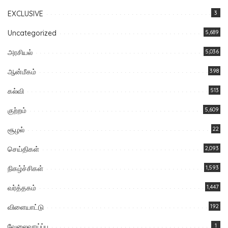
EXCLUSIVE
3
Uncategorized
5,689
அரசியல்
5,036
ஆன்மீகம்
398
கல்வி
513
குற்றம்
5,609
சூழல்
22
செய்திகள்
2,093
நிகழ்ச்சிகள்
1,593
வர்த்தகம்
1,447
விளையாட்டு
192
வேலைவாய்ப்பு
1