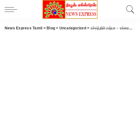
News Express Tamil
>
Blog
>
Uncategorized
>
உச்சத்தில் ரஷ்யா – உக்ரைன் யுத்தம்: அமெரிக்கா, சீனா தனித்தனியே போர் ஒத்திகை-3ம் உலக போர் மூளும் அபாயம்… பீதியில் உலக நாடுகள்!