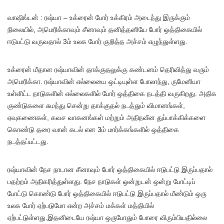
வாஷிங்டன் : ரஷ்யா – உக்ரைன் போர் உக்கிரம் அடைந்து இருக்கும்
நிலையில், அமெரிக்காவும் சீனாவும் தனித்தனியே போர் ஒத்திகையில்
ஈடுபட்டு வருவதால் 3ம் உலக போர் குறித்த அச்சம் எழுந்துள்ளது.
உக்ரைன் மீதான ரஷ்யாவின் தாக்குதலுக்கு கண்டனம் தெரிவித்து வரும்
அமெரிக்கா. ரஷ்யாவின் எல்லையை ஒட்டியுள்ள போலாந்து, ருமேனியா
உள்ளிட்ட நாடுகளின் எல்லைகளில் போர் ஒத்திகை நடத்தி வருகிறது. அதிக
குண்டுகளை சுமந்து சென்று தாக்குதல் நடத்தும் விமானங்கள்,
ஏவுகணைகள், கவச வாகனங்கள் மற்றும் அதிநவீன துப்பாக்கிக்களை
கொண்டு தரை வான் கடல் என 3ம் மார்க்கங்களில் ஒத்திகை
நடத்தப்பட்டது.
ரஷ்யாவின் நேச நாடான சீனாவும் போர் ஒத்திகையில் ஈடுபட்டு இருப்பதால்
பதற்றம் அதிகரித்துள்ளது. நேச நாடுகள் ஒன்றுடன் ஒன்று போட்டிப்
போட்டு கொண்டு போர் ஒத்திகையில் ஈடுபட்டு இருப்பதால் மீண்டும் ஒரு
உலக போர் ஏற்படுமோ என்ற அச்சம் மக்கள் மத்தியில்
ஏற்பட்டுள்ளது.இதனிடையே ரஷ்யா ஒருபோதும் போரை விரும்பியதில்லை