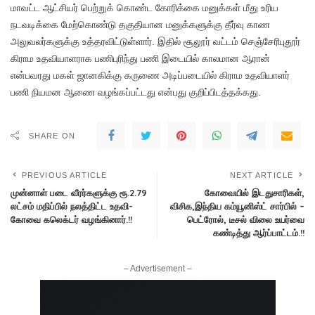
மாவட்ட ஆட்சியர் பெற்றுக் கொண்ட கோரிக்கை மனுக்கள் மீது உரிய
நடவடிக்கை மேற்கொண்டு தகுதியான மனுக்களுக்கு தீர்வு காண
அலுவலர்களுக்கு உத்தரவிட்டுள்ளார். இதில் சூலூர் வட்டம் செஞ்சேரிபுதூர்
கிராம உதவியாளராக பணிபுரிந்து பணி இடையில் காலமான ஆரான்
என்பவரது மகள் ஜானகிக்கு கருணை அடிப்படையில் கிராம உதவியாளர்
பணி நியமன ஆணை வழங்கப்பட்டது என்பது குறிப்பிடத்தக்கது.
SHARE ON
PREVIOUS ARTICLE
NEXT ARTICLE
முன்னாள் படை வீரர்களுக்கு ரூ.2.79
கோவையில் இடதுசாரிகள்,
லட்சம் மதிப்பில் நலத்திட்ட உதவி-
விசிக,இந்திய கம்யூனிஸ்ட் சார்பில் –
கோவை கலெக்டர் வழங்கினார்.!!
பெட்ரோல், டீசல் விலை உயர்வை
கண்டித்து ஆர்ப்பாட்டம்.!!
– Advertisement –