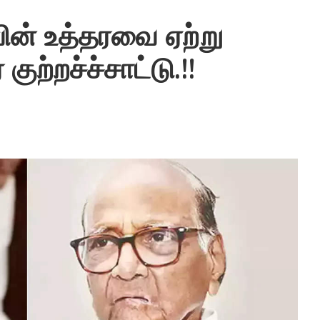
ின் உத்தரவை ஏற்று
குற்றச்ச்சாட்டு.!!