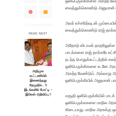
ஒலிபெருக்கிகளை அகற்ற வேண்
வைத்துக்கொண்டு அனுமான் பாட
அவர் எச்சரித்வுடன் மும்பைய
வைத்துக்கொண்டு ராஜ் தாக்கர
READ NEXT
அதோடு விடாமல் தாதரிலுள்ள
பாடல்களை ராஜ் தாக்கரே கட்ச
நடந்த பொதுக்கூட்டத்தில் கலந
ஒலிபெருக்கிகளை உடனே அகற்ற
அதிமுக
அகற்ற வேண்டும். அவ்வாறு அ
கூட்டணியில்
இணைந்தது
ஒலிபெருக்கியில் அனுமான் பா
தேமுதிக… 5
இடங்களில் போட்டி –
இபிஎஸ் அறிவிப்பு.!!
மசூதி ஒலிபெருக்கியில் பாடக் 
ஒலிபெருக்ககளை மாநில அரசு 
கிடையாது. மாநில அரசுக்கு ஒ