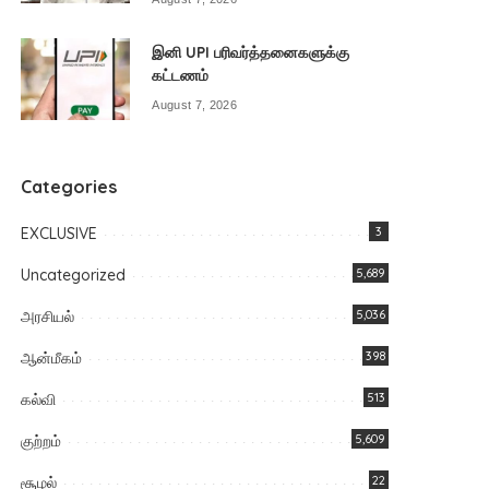
இனி UPI பரிவர்த்தனைகளுக்கு
கட்டணம்
August 7, 2026
Categories
EXCLUSIVE
3
Uncategorized
5,689
அரசியல்
5,036
ஆன்மீகம்
398
கல்வி
513
குற்றம்
5,609
சூழல்
22