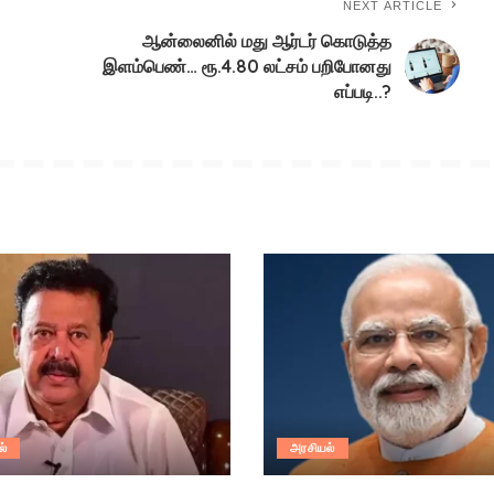
NEXT ARTICLE
ஆன்லைனில் மது ஆர்டர் கொடுத்த
இளம்பெண்… ரூ.4.80 லட்சம் பறிபோனது
எப்படி..?
ல்
அரசியல்