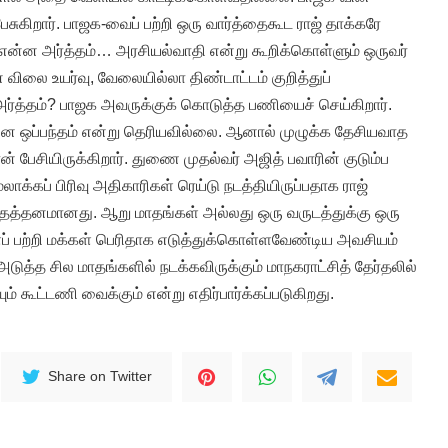
ேசுகிறார். பாஜக-வைப் பற்றி ஒரு வார்த்தைகூட ராஜ் தாக்கரே
 என்ன அர்த்தம்… அரசியல்வாதி என்று கூறிக்கொள்ளும் ஒருவர்
விலை உயர்வு, வேலையில்லா திண்டாட்டம் குறித்துப்
்த்தம்? பாஜக அவருக்குக் கொடுத்த பணியைச் செய்கிறார்.
ன்ன ஒப்பந்தம் என்று தெரியவில்லை. ஆனால் முழுக்க தேசியவாத
ான் பேசியிருக்கிறார். துணை முதல்வர் அஜித் பவாரின் குடும்ப
லாக்கப் பிரிவு அதிகாரிகள் ரெய்டு நடத்தியிருப்பதாக ராஜ்
்தைத்தனமானது. ஆறு மாதங்கள் அல்லது ஒரு வருடத்துக்கு ஒரு
 பற்றி மக்கள் பெரிதாக எடுத்துக்கொள்ளவேண்டிய அவசியம்
அடுத்த சில மாதங்களில் நடக்கவிருக்கும் மாநகராட்சித் தேர்தலில்
யும் கூட்டணி வைக்கும் என்று எதிர்பார்க்கப்படுகிறது.
Share on Twitter