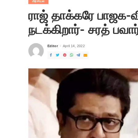
அரசியல்
ராஜ் தாக்கரே பாஜக-வ
நடக்கிறார்- சரத் பவார் 
Editor
April 14, 2022
Posted
by