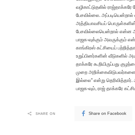
வழிகாட்டுதலில் ராஜ்தாக்கரே ப
பேசவில்லை. அப்படியென்றால்
அத்தியாவசியப் பொருள்களின் 
பேசவில்லையென்றால் என்ன அர
பாஜக-வுக்கும் அவருக்கும் எ
காங்கிரஸ் கட்சியைப் பற்றித்த
உறுப்பினர்களின் வீடுகளில் அம
தாக்கரே கூறியிருப்பது குழந
முறை அறிக்கைவிடுபவர்களைப்
இல்லை” என்று தெரிவித்தார். 
பாஜக-வும், ராஜ் தாக்கரே கட்சி
Share on Facebook
SHARE ON