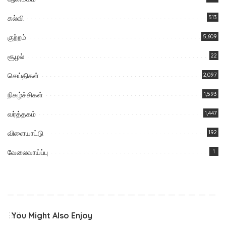
கல்வி
513
குற்றம்
5,609
சூழல்
22
செய்திகள்
2,097
நிகழ்ச்சிகள்
1,593
வர்த்தகம்
1,447
விளையாட்டு
192
வேலைவாய்ப்பு
1
You Might Also Enjoy