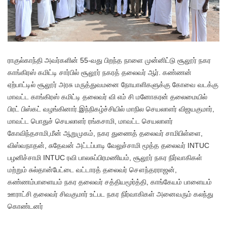
ராகுல்காந்தி அவர்களின் 55-வது பிறந்த நாளை முன்னிட்டு சூலூர் நகர
காங்கிரஸ் கமிட்டி சார்பில் சூலூர் நகரத் தலைவர் ஆர். கண்ணன்
ஏற்பாட்டில் சூலூர் அரசு மருத்துவமனை நோயாளிகளுக்கு கோவை வடக்கு
மாவட்ட காங்கிரஸ் கமிட்டி தலைவர் வி எம் சி மனோகரன் தலைமையில்
பிரட் பிஸ்கட் வழங்கினார்.இந்நிகழ்ச்சியில் மாநில செயலாளர் விஜயகுமார்,
மாவட்ட பொதுச் செயலாளர் ரங்கசாமி, மாவட்ட செயலாளர்
கோவிந்தசாமி,மீன் ஆறுமுகம், நகர துணைத் தலைவர் சாமிபிள்ளை,
விஸ்வநாதன், சுதேவன் அட்டப்பாடி வேலுச்சாமி மூத்த தலைவர் INTUC
பழனிச்சாமி INTUC ரவி பாலசுப்பிரமணியம், சூலூர் நகர நிர்வாகிகள்
மற்றும் சுல்தான்பேட்டை வட்டாரத் தலைவர் சௌந்தரராஜன்,
கண்ணம்பாளையம் நகர தலைவர் சத்தியமூர்த்தி, காங்கேயம் பாளையம்
ஊராட்சி தலைவர் சிவகுமார் உட்பட நகர நிர்வாகிகள் அனைவரும் கலந்து
கொண்டனர்