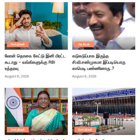
செய்திகள்
அரசியல்
லோன் தொகை கேட்டு இனி மிரட்ட
கடுகடுப்பாக இருந்த
கூடாது – வங்கிகளுக்கு RBI
சி.வி.சண்முகமா இப்படியொரு
உத்தரவு
காமெடி பண்ணினாரு..?
August 8, 2026
August 8, 2026
செய்திகள்
செய்திகள்