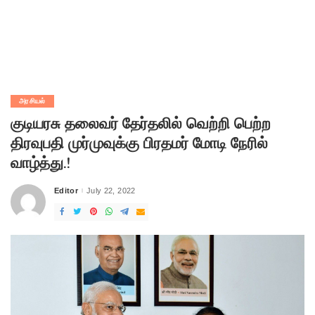
அரசியல்
குடியரசு தலைவர் தேர்தலில் வெற்றி பெற்ற
திரவுபதி முர்முவுக்கு பிரதமர் மோடி நேரில்
வாழ்த்து.!
Editor
July 22, 2022
Posted
by