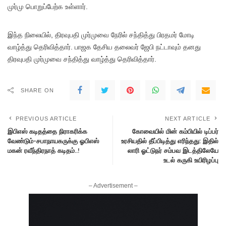
முர்மு பொறுப்பேற்க உள்ளார்.
இந்த நிலையில், திரவுபதி முர்முவை நேரில் சந்தித்து பிரதமர் மோடி
வாழ்த்து தெரிவித்தார். பாஜக தேசிய தலைவர் ஜேபி நட்டாவும் தனது
திரவுபதி முர்முவை சந்தித்து வாழ்த்து தெரிவித்தார்.
SHARE ON
PREVIOUS ARTICLE
NEXT ARTICLE
இபிஎஸ் கடிதத்தை நிராகரிக்க
கோவையில் மின் கம்பியில் டிப்பர்
வேண்டும்-சபாநாயகருக்கு ஓபிஎஸ்
உரசியதில் தீப்பிடித்து எரிந்தது: இதில்
மகன் ரவீந்திரநாத் கடிதம்..!
லாரி ஓட்டுநர் சம்பவ இடத்திலேயே
உடல் கருகி உயிரிழப்பு
– Advertisement –