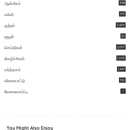
ஆன்மீகம்
398
கல்வி
513
குற்றம்
5,609
சூழல்
22
செய்திகள்
2,097
நிகழ்ச்சிகள்
1,593
வர்த்தகம்
1,447
விளையாட்டு
192
வேலைவாய்ப்பு
1
You Might Also Enjoy