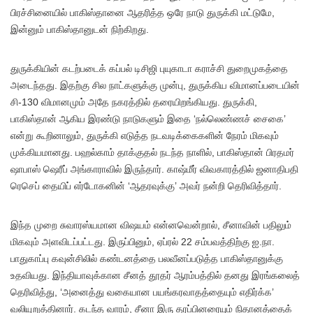
பிரச்சினையில் பாகிஸ்தானை ஆதரித்த ஒரே நாடு துருக்கி மட்டுமே,
இன்னும் பாகிஸ்தானுடன் நிற்கிறது.
துருக்கியின் கடற்படைக் கப்பல் டிசிஜி புயுகாடா கராச்சி துறைமுகத்தை
அடைந்தது. இதற்கு சில நாட்களுக்கு முன்பு, துருக்கிய விமானப்படையின்
சி-130 விமானமும் அதே நகரத்தில் தரையிறங்கியது. துருக்கி,
பாகிஸ்தான் ஆகிய இரண்டு நாடுகளும் இதை ‘நல்லெண்ணச் சைகை’
என்று கூறினாலும், துருக்கி எடுத்த நடவடிக்கைகளின் நேரம் மிகவும்
முக்கியமானது. பஹல்காம் தாக்குதல் நடந்த நாளில், பாகிஸ்தான் பிரதமர்
ஷாபாஸ் ஷெரீப் அங்காராவில் இருந்தார். காஷ்மீர் விவகாரத்தில் ஜனாதிபதி
ரெசெப் தையிப் எர்டோகனின் ‘ஆதரவுக்கு’ அவர் நன்றி தெரிவித்தார்.
இந்த முறை சுவாரஸ்யமான விஷயம் என்னவென்றால், சீனாவின் பதிலும்
மிகவும் அளவிடப்பட்டது. இருப்பினும், ஏப்ரல் 22 சம்பவத்திற்கு ஐ.நா.
பாதுகாப்பு கவுன்சிலில் கண்டனத்தை பலவீனப்படுத்த பாகிஸ்தானுக்கு
உதவியது. இந்தியாவுக்கான சீனத் தூதர் ஆரம்பத்தில் தனது இரங்கலைத்
தெரிவித்து, ‘அனைத்து வகையான பயங்கரவாதத்தையும் எதிர்க்க’
வலியுறுத்தினார். கடந்த வாரம், சீனா இரு தரப்பினரையும் நிதானத்தைக்