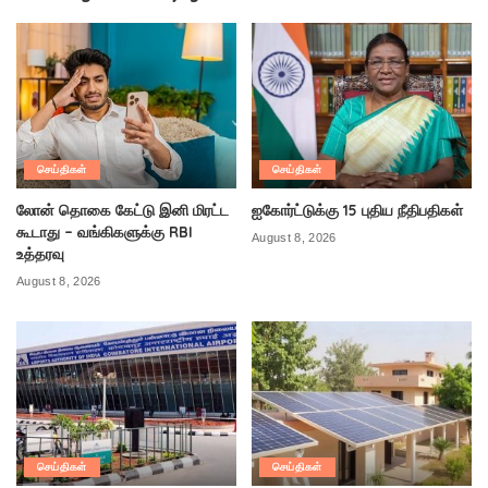
செய்திகள்
செய்திகள்
லோன் தொகை கேட்டு இனி மிரட்ட
ஐகோர்ட்டுக்கு 15 புதிய நீதிபதிகள்
கூடாது – வங்கிகளுக்கு RBI
August 8, 2026
உத்தரவு
August 8, 2026
செய்திகள்
செய்திகள்