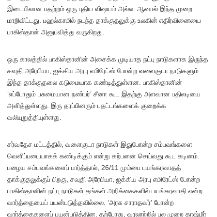
இடையிலான பதற்றம் ஒரு புதிய விஷயம் அல்ல. ஆனால் இந்த முறை
மாறிவிட்டது. பஹல்காமில் நடந்த தாக்குதலுக்கு உலகின் எதிர்வினையை
பாகிஸ்தான் அனுபவித்து வருகிறது.
ஒரு காலத்தில் பாகிஸ்தானின் அசைக்க முடியாத நட்பு நாடுகளாக இருந்த
சவுதி அரேபியா, ஐக்கிய அரபு எமிரேட்ஸ் போன்ற வளைகுடா நாடுகளும்
இந்த தாக்குதலை கடுமையாக கண்டித்துள்ளன. பாகிஸ்தானின்
‘எப்போதும் பசுமையான நண்பர்’ சீனா கூட இதற்கு அளவான பதிலடியை
அளித்துள்ளது. இரு தரப்பினரும் பதட்டங்களைக் குறைக்க
வலியுறுத்தியுள்ளது.
சர்வதேச மட்டத்தில், வளைகுடா நாடுகள் இதுபோன்ற சம்பவங்களை
வெளிப்படையாகக் கண்டிக்கும் என்று கற்பனை செய்வது கூட கடினம்.
பழைய சம்பவங்களைப் பார்த்தால், 26/11 மும்பை பயங்கரவாதத்
தாக்குதலுக்குப் பிறகு, சவுதி அரேபியா, ஐக்கிய அரபு எமிரேட்ஸ் போன்ற
பாகிஸ்தானின் நட்பு நாடுகள் தங்கள் அறிக்கைகளில் பயங்கரவாதி என்ற
வார்த்தையைப் பயன்படுத்தவில்லை. ‘அரசு சாராதவர்’ போன்ற
வார்த்தைகளைப் பயன்படுத்தின. தற்போது, ​​வரலாற்றில் பல முறை காஷ்மீர்