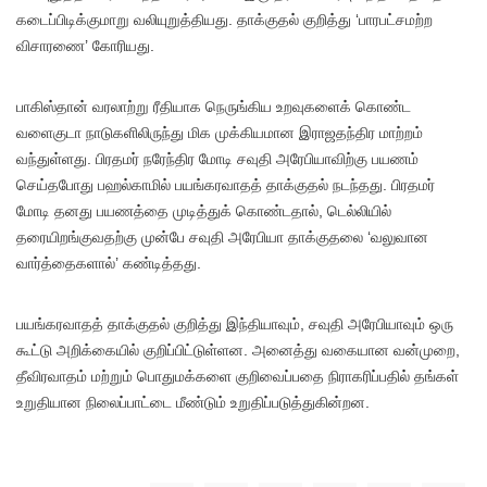
கடைப்பிடிக்குமாறு வலியுறுத்தியது. தாக்குதல் குறித்து ‘பாரபட்சமற்ற
விசாரணை’ கோரியது.
பாகிஸ்தான் வரலாற்று ரீதியாக நெருங்கிய உறவுகளைக் கொண்ட
வளைகுடா நாடுகளிலிருந்து மிக முக்கியமான இராஜதந்திர மாற்றம்
வந்துள்ளது. பிரதமர் நரேந்திர மோடி சவுதி அரேபியாவிற்கு பயணம்
செய்தபோது பஹல்காமில் பயங்கரவாதத் தாக்குதல் நடந்தது. பிரதமர்
மோடி தனது பயணத்தை முடித்துக் கொண்டதால், டெல்லியில்
தரையிறங்குவதற்கு முன்பே சவுதி அரேபியா தாக்குதலை ‘வலுவான
வார்த்தைகளால்’ கண்டித்தது.
பயங்கரவாதத் தாக்குதல் குறித்து இந்தியாவும், சவுதி அரேபியாவும் ஒரு
கூட்டு அறிக்கையில் குறிப்பிட்டுள்ளன. அனைத்து வகையான வன்முறை,
தீவிரவாதம் மற்றும் பொதுமக்களை குறிவைப்பதை நிராகரிப்பதில் தங்கள்
உறுதியான நிலைப்பாட்டை மீண்டும் உறுதிப்படுத்துகின்றன.