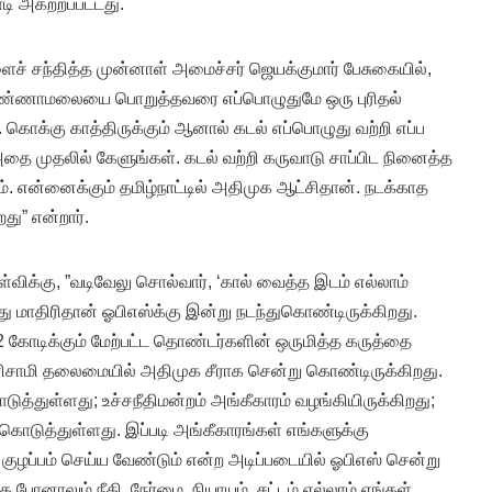
ி அகற்றப்பட்டது.
ச் சந்தித்த முன்னாள் அமைச்சர் ஜெயக்குமார் பேசுகையில்,
அண்ணாமலையை பொறுத்தவரை எப்பொழுதுமே ஒரு புரிதல்
கொக்கு காத்திருக்கும் ஆனால் கடல் எப்பொழுது வற்றி எப்ப
அதை முதலில் கேளுங்கள். கடல் வற்றி கருவாடு சாப்பிட நினைத்த
். என்னைக்கும் தமிழ்நாட்டில் அதிமுக ஆட்சிதான். நடக்காத
ு” என்றார்.
ள்விக்கு, ”வடிவேலு சொல்வார், ‘கால் வைத்த இடம் எல்லாம்
 மாதிரிதான் ஓபிஎஸ்க்கு இன்று நடந்துகொண்டிருக்கிறது.
 2 கோடிக்கும் மேற்பட்ட தொண்டர்களின் ஒருமித்த கருத்தை
னிசாமி தலைமையில் அதிமுக சீராக சென்று கொண்டிருக்கிறது.
டுத்துள்ளது; உச்சநீதிமன்றம் அங்கீகாரம் வழங்கியிருக்கிறது;
கொடுத்துள்ளது. இப்படி அங்கீகாரங்கள் எங்களுக்கு
ுழப்பம் செய்ய வேண்டும் என்ற அடிப்படையில் ஓபிஎஸ் சென்று
 போனாலும் நீதி, நேர்மை, நியாயம், சட்டம் எல்லாம் எங்கள்