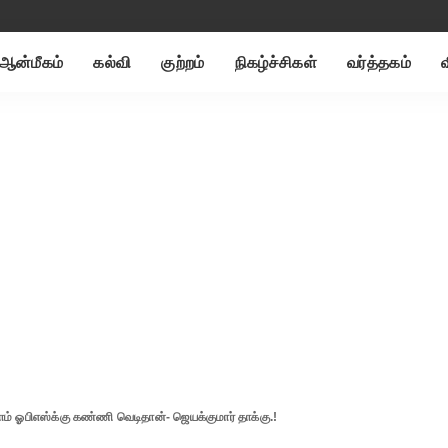
ஆன்மீகம்
கல்வி
குற்றம்
நிகழ்ச்சிகள்
வர்த்தகம்
ம் ஓபிஎஸ்க்கு கண்ணி வெடிதான்- ஜெயக்குமார் தாக்கு.!