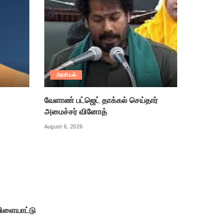
அரசியல்
வேளாண் பட்ஜெட் தாக்கல் செய்தார்
அமைச்சர் வினோத்
August 6, 2026
ிளையாட்டு