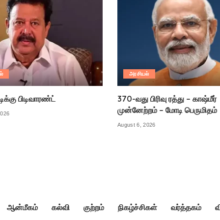
ல்
அரசியல்
க்கு பிடிவாரண்ட்
370-வது பிரிவு ரத்து – காஷ்மீர்
முன்னேற்றம் – மோடி பெருமிதம்
2026
August 6, 2026
ஆன்மீகம்
கல்வி
குற்றம்
நிகழ்ச்சிகள்
வர்த்தகம்
வ