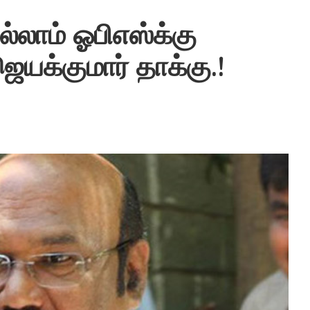
்லாம் ஓபிஎஸ்க்கு
யக்குமார் தாக்கு.!