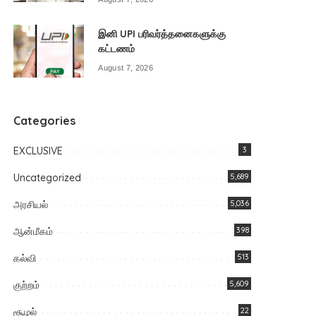
இனி UPI பரிவர்த்தனைகளுக்கு
கட்டணம்
August 7, 2026
Categories
EXCLUSIVE
3
Uncategorized
5,689
அரசியல்
5,036
ஆன்மீகம்
398
கல்வி
513
குற்றம்
5,609
சூழல்
22