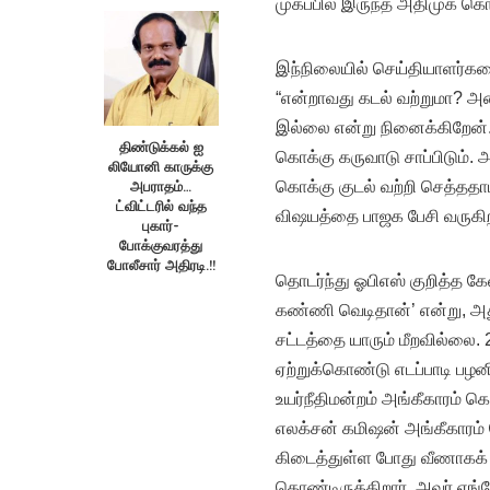
முகப்பில் இருந்த அதிமுக கொட
இந்நிலையில் செய்தியாளர்களை
“என்றாவது கடல் வற்றுமா? 
இல்லை என்று நினைக்கிறேன். 
திண்டுக்கல் ஐ
கொக்கு கருவாடு சாப்பிடும். 
லியோனி காருக்கு
அபராதம்…
கொக்கு குடல் வற்றி செத்ததாம
ட்விட்டரில் வந்த
விஷயத்தை பாஜக பேசி வருகிறத
புகார்-
போக்குவரத்து
போலீசார் அதிரடி.!!
தொடர்ந்து ஓபிஎஸ் குறித்த கே
கண்ணி வெடிதான்’ என்று, அது
சட்டத்தை யாரும் மீறவில்லை.
ஏற்றுக்கொண்டு எடப்பாடி பழ
உயர்நீதிமன்றம் அங்கீகாரம் கொ
எலக்சன் கமிஷன் அங்கீகாரம் 
கிடைத்துள்ள போது வீணாகக் க
கொண்டிருக்கிறார். அவர் எங்கே