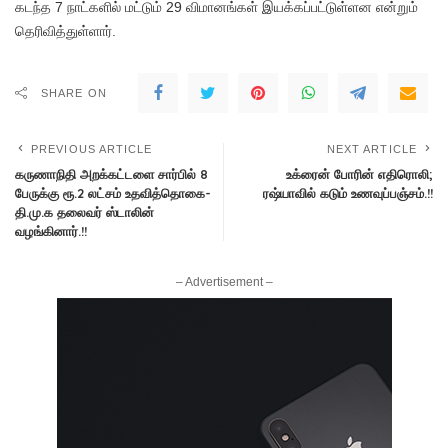
கடந்த 7 நாட்களில் மட்டும் 29 விமானங்கள் இயக்கப்பட்டுள்ளன என்றும்
தெரிவித்துள்ளார்.
SHARE ON
PREVIOUS ARTICLE
NEXT ARTICLE
கருணாநிதி அறக்கட்டளை சார்பில் 8
உக்ரைன் போரின் எதிரொலி;
பேருக்கு ரூ.2 லட்சம் உதவித்தொகை-
ரஷ்யாவில் கடும் உணவுப்பஞ்சம்.!!
தி.மு.க தலைவர் ஸ்டாலின்
வழங்கினார்.!!
– Advertisement –