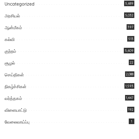
Uncategorized
5,689
அரசியல்
5,032
ஆன்மீகம்
397
கல்வி
513
குற்றம்
5,609
சூழல்
22
செய்திகள்
2,088
நிகழ்ச்சிகள்
1,593
வர்த்தகம்
1,447
விளையாட்டு
192
வேலைவாய்ப்பு
1