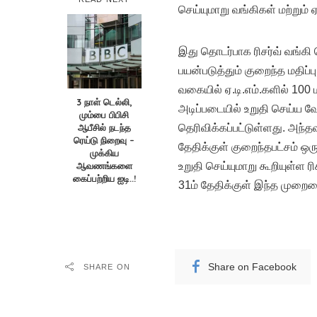
செய்யுமாறு வங்கிகள் மற்றும் ஏ
இது தொடர்பாக ரிசர்வ் வங்கி
பயன்படுத்தும் குறைந்த மதி
வகையில் ஏ.டி.எம்.களில் 100
3 நாள் டெல்லி,
அடிப்படையில் உறுதி செய்ய வ
மும்பை பிபிசி
ஆபீசில் நடந்த
தெரிவிக்கப்பட்டுள்ளது. அந்தவ
ரெய்டு நிறைவு –
தேதிக்குள் குறைந்தபட்சம் ஒ
முக்கிய
ஆவணங்களை
உறுதி செய்யுமாறு கூறியுள்ள ர
கைப்பற்றிய ஐடி..!
31ம் தேதிக்குள் இந்த முறையை
Share on Facebook
SHARE ON