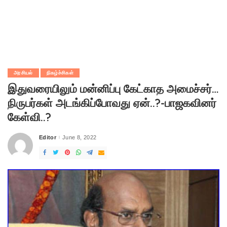
அரசியல்
நிகழ்ச்சிகள்
இதுவரையிலும் மன்னிப்பு கேட்காத அமைச்சர்…
நிருபர்கள் அடங்கிப்போவது ஏன்..?-பாஜகவினர்
கேள்வி..?
Editor
June 8, 2022
Posted
by