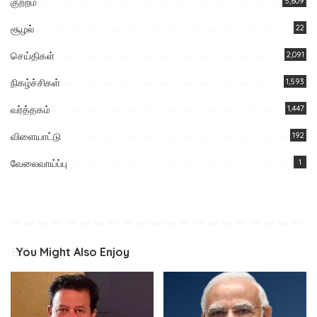
குற்றம்
5,609
சூழல்
22
செய்திகள்
2,091
நிகழ்ச்சிகள்
1,593
வர்த்தகம்
1,447
விளையாட்டு
192
வேலைவாய்ப்பு
1
You Might Also Enjoy