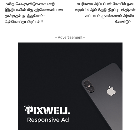
மனித வெடிகுண்டுகளாக மாறி
சபரிமலை அய்யப்பன் கோயில் நடை
இந்தியாவின் மீது தற்கொலைப் படை
வரும் 14 ஆம் தேதி திறப்பு-பக்தர்கள்
தாக்குதல் நடத்துவோம்-
கட்டாயம் முகக்கவசம் அணிய
அல்கொய்தா மிரட்டல்.!!
வேண்டும் .!!
– Advertisement –