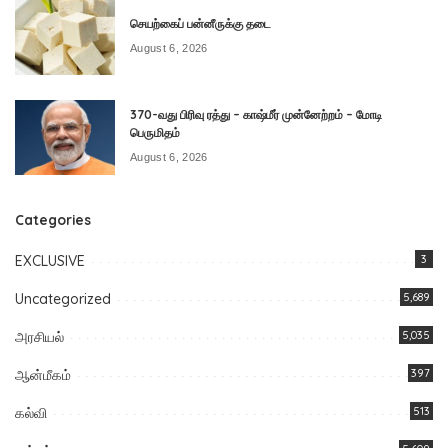
செயற்கைப் பன்னீருக்கு தடை
August 6, 2026
370-வது பிரிவு ரத்து – காஷ்மீர் முன்னேற்றம் – மோடி
பெருமிதம்
August 6, 2026
Categories
EXCLUSIVE
3
Uncategorized
5,689
அரசியல்
5,035
ஆன்மீகம்
397
கல்வி
513