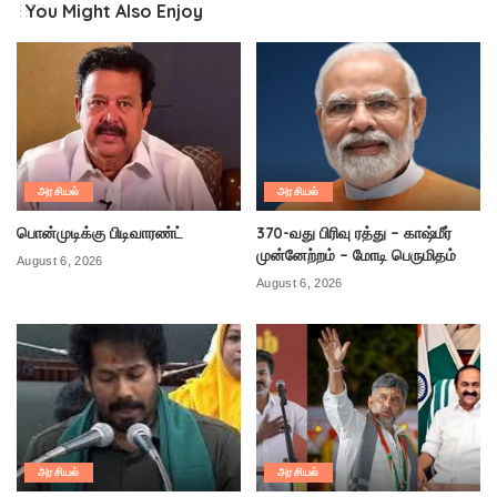
You Might Also Enjoy
அரசியல்
அரசியல்
பொன்முடிக்கு பிடிவாரண்ட்
370-வது பிரிவு ரத்து – காஷ்மீர்
முன்னேற்றம் – மோடி பெருமிதம்
August 6, 2026
August 6, 2026
அரசியல்
அரசியல்