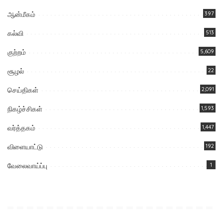
ஆன்மீகம்
397
கல்வி
513
குற்றம்
5,609
சூழல்
22
செய்திகள்
2,091
நிகழ்ச்சிகள்
1,593
வர்த்தகம்
1,447
விளையாட்டு
192
வேலைவாய்ப்பு
1