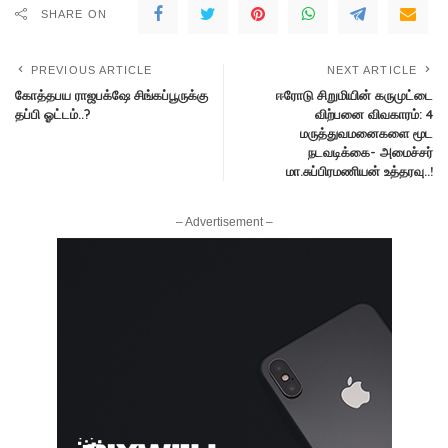
SHARE ON
PREVIOUS ARTICLE
NEXT ARTICLE
கோத்தபய ராஜபக்ஷே சிங்கப்பூருக்கு
ஈரோடு சிறுமியின் கருமுட்டை
தப்பி ஓட்டம்..?
விற்பனை விவகாரம்: 4
மருத்துவமனைகளை மூட
நடவடிக்கை- அமைச்சர்
மா.சுப்பிரமணியன் உத்தரவு..!
– Advertisement –