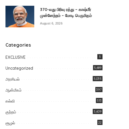
370-வது பிரிவு ரத்து – காஷ்மீர்
முன்னேற்றம் – மோடி பெருமிதம்
August 6, 2026
Categories
EXCLUSIVE
3
Uncategorized
5,689
அரசியல்
5,035
ஆன்மீகம்
397
கல்வி
513
குற்றம்
5,609
சூழல்
22