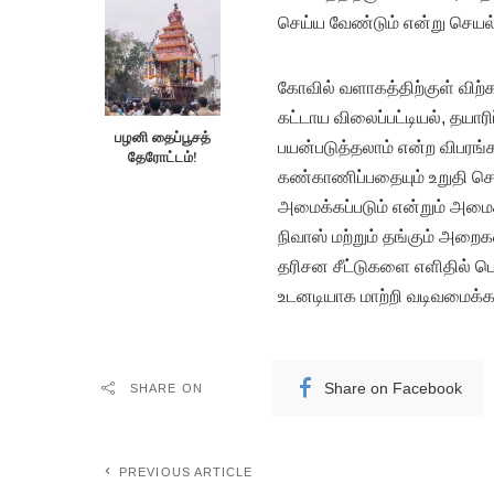
செய்ய வேண்டும் என்று செயல் 
கோவில் வளாகத்திற்குள் விற்க
கட்டாய விலைப்பட்டியல், தயா
பழனி தைப்பூசத்
பயன்படுத்தலாம் என்ற விபரங
தேரோட்டம்!
கண்காணிப்பதையும் உறுதி ச
அமைக்கப்படும் என்றும் அமைச்
நிவாஸ் மற்றும் தங்கும் அற
தரிசன சீட்டுகளை எளிதில் ப
உடனடியாக மாற்றி வடிவமைக்கப்
Share on Facebook
SHARE ON
PREVIOUS ARTICLE