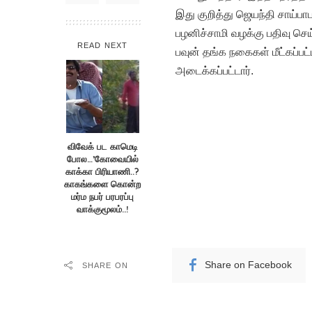
இது குறித்து ஜெயந்தி சாய்பாப
பழனிச்சாமி வழக்கு பதிவு செ
READ NEXT
பவுன் தங்க நகைகள் மீட்கப்பட்
அடைக்கப்பட்டார்.
விவேக் பட காமெடி
போல…’கோவையில்
காக்கா பிரியாணி..?
காகங்களை கொன்ற
மர்ம நபர் பரபரப்பு
வாக்குமூலம்..!
Share on Facebook
SHARE ON