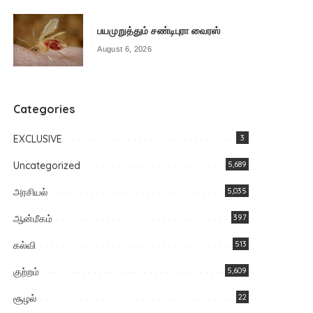
பயமுறுத்தும் சண்டிபுரா வைரஸ்
August 6, 2026
Categories
EXCLUSIVE
3
Uncategorized
5,689
அரசியல்
5,035
ஆன்மீகம்
397
கல்வி
513
குற்றம்
5,609
சூழல்
22