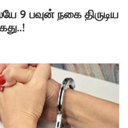
ேயே 9 பவுன் நகை திருடிய
து..!