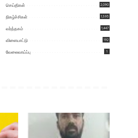
செய்திகள்
2,090
நிகழ்ச்சிகள்
1,593
வர்த்தகம்
1,447
விளையாட்டு
192
வேலைவாய்ப்பு
1