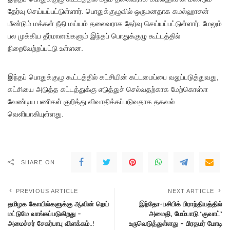
தேர்வு செய்யப்பட்டுள்ளார். பொதுக்குழுவில் ஒருமனதாக கமல்ஹாசன்
மீண்டும் மக்கள் நீதி மய்யம் தலைவராக தேர்வு செய்யப்பட்டுள்ளார். மேலும்
பல முக்கிய தீர்மானங்களும் இந்தப் பொதுக்குழு கூட்டத்தில்
நிறைவேற்றப்பட்டு உள்ளன.
இந்தப் பொதுக்குழு கூட்டத்தில் கட்சியின் கட்டமைப்பை வலுப்படுத்துவது,
கட்சியை அடுத்த கட்டத்துக்கு எடுத்துச் செல்வதற்காக மேற்கொள்ள
வேண்டிய பணிகள் குறித்து விவாதிக்கப்படுவதாக தகவல்
வெளியாகியுள்ளது.
SHARE ON
PREVIOUS ARTICLE
NEXT ARTICLE
தமிழக கோயில்களுக்கு ஆவின் நெய்
இந்தோ-பசிபிக் பிராந்தியத்தில்
மட்டுமே வாங்கப்படுகிறது –
அமைதி, மேம்பாடு ‘குவாட்’
அமைச்சர் சேகர்பாபு விளக்கம்..!
உருவெடுத்துள்ளது – பிரதமர் மோடி