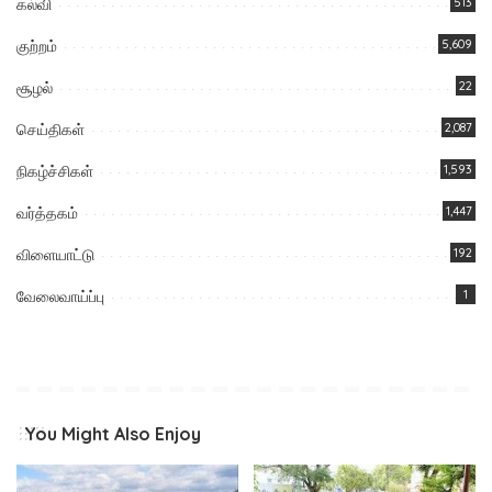
கல்வி
513
குற்றம்
5,609
சூழல்
22
செய்திகள்
2,087
நிகழ்ச்சிகள்
1,593
வர்த்தகம்
1,447
விளையாட்டு
192
வேலைவாய்ப்பு
1
You Might Also Enjoy