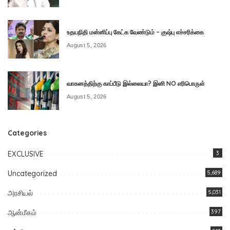
உதயநிதி மன்னிப்பு கேட்க வேண்டும் – குஷ்பு எச்சரிக்கை
August 5, 2026
வாகனத்திற்கு காப்பீடு இல்லையா? இனி NO எரிபொருள்
August 5, 2026
Categories
EXCLUSIVE
3
Uncategorized
5,689
அரசியல்
5,031
ஆன்மீகம்
397