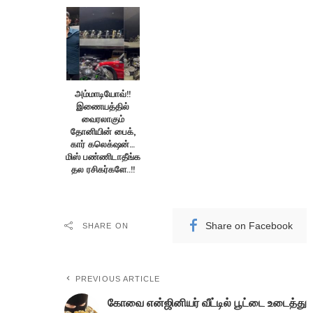
அம்மாடியோவ்!!
இணையத்தில்
வைரலாகும்
தோனியின் பைக்,
கார் கலெக்‌ஷன்…
மிஸ் பண்ணிடாதீங்க
தல ரசிகர்களே..!!
Share on Facebook
SHARE ON
PREVIOUS ARTICLE
கோவை என்ஜினியர் வீட்டில் பூட்டை உடைத்து