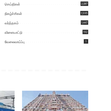
செய்திகள்
2,087
நிகழ்ச்சிகள்
1,593
வர்த்தகம்
1,447
விளையாட்டு
192
வேலைவாய்ப்பு
1