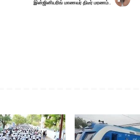
இன்ஜினியரிங் மாணவர் திடீர் மரணம்..