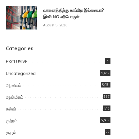
வாகனத்திற்கு காப்பீடு இல்லையா?
இனி NO எரிபொருள்
August 5, 2026
Categories
EXCLUSIVE
3
Uncategorized
5,689
அரசியல்
5,031
ஆன்மீகம்
397
கல்வி
513
குற்றம்
5,609
சூழல்
22