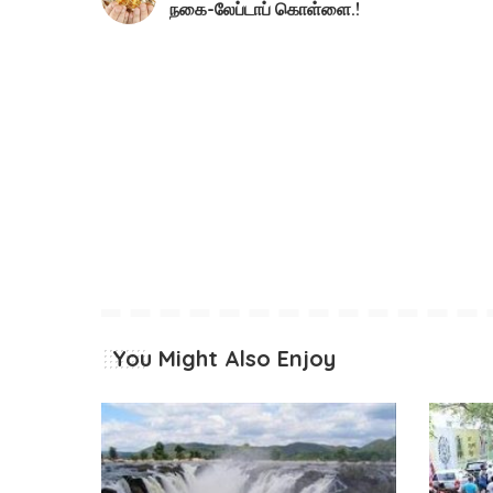
நகை-லேப்டாப் கொள்ளை.!
You Might Also Enjoy