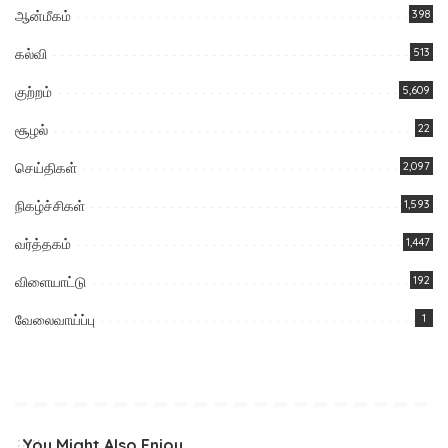
ஆன்மீகம்
398
கல்வி
513
குற்றம்
5,609
சூழல்
22
செய்திகள்
2,097
நிகழ்ச்சிகள்
1,593
வர்த்தகம்
1,447
விளையாட்டு
192
வேலைவாய்ப்பு
1
You Might Also Enjoy