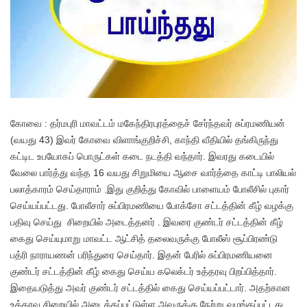
கோவை : தர்மபுரி மாவட்டம் மகேந்திரபுரத்தைச் சேர்ந்தவர் சுப்ரமணியன்
(வயது 43) இவர் கோவை விளாங்குறிச்சி, காந்தி வீதியில் தங்கிருந்து
கட்டிட உபயோகப் பொருட்கள் கடை நடத்தி வந்தார். இவரது கடையில்
வேலை பார்த்து வந்த 16 வயது சிறுமியை ஆசை வார்த்தை காட்டி பாலியல்
பலாத்காரம் செய்தாராம் .இது குறித்து கோவில் பாளையம் போலீசில் புகார்
செய்யப்பட்டது. போலீசார் சுப்பிரமணியை போக்சோ சட்டத்தின் கீழ் வழக்கு
பதிவு செய்து சிறையில் அடைத்தனர் . இவரை குண்டர் சட்டத்தின் கீழ்
கைது செய்யுமாறு மாவட்ட ஆட்சித் தலைவருக்கு போலீஸ் சூப்பிரண்டு
பத்ரி நாராயணன் பரிந்துரை செய்தார். இதன் பேரில் சுப்பிரமணியனை
குண்டர் சட்டத்தின் கீழ் கைது செய்ய கலெக்டர் உத்தரவு பிறப்பித்தார்.
இதையடுத்து அவர் குண்டர் சட்டத்தில் கைது செய்யப்பட்டார். அதற்கான
உத்தரவு சிறையில் அடைக்கப்பட்டுள்ள அவருக்கு நேற்று வழங்கப்பட்டது..