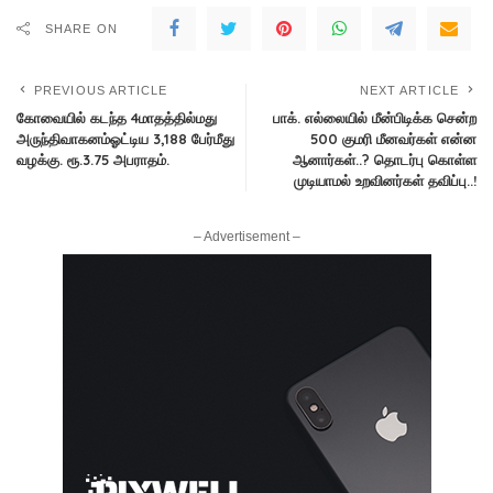
SHARE ON
PREVIOUS ARTICLE
NEXT ARTICLE
கோவையில் கடந்த 4மாதத்தில்மது
பாக். எல்லையில் மீன்பிடிக்க சென்ற
அருந்திவாகனம்ஓட்டிய 3,188 பேர்மீது
500 குமரி மீனவர்கள் என்ன
வழக்கு. ரூ.3.75 அபராதம்.
ஆனார்கள்..? தொடர்பு கொள்ள
முடியாமல் உறவினர்கள் தவிப்பு..!
– Advertisement –