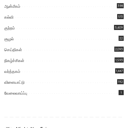
ஆன்மீகம்
398
கல்வி
513
குற்றம்
5,609
சூழல்
22
செய்திகள்
2,093
நிகழ்ச்சிகள்
1,593
வர்த்தகம்
1,447
விளையாட்டு
192
வேலைவாய்ப்பு
1