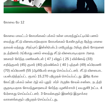
கோவை மே 12
கோவை மாவட்டம் கோமங்கலம் பக்கம் உள்ள மாமரத்துப்பட்டியில் பணம்
வைத்து சீட்டு விளையாடுவதாக கோமங்கலம் போலீசருக்கு நேற்று மாலை
தகவல் வந்தது .சிறப்புசப் இன்ஸ்பெக்டர் மாரிமுத்து அங்கு திடீர் சோதனை
நடத்தினார் அப்போது பணம் வைத்து சீட்டு விளையாடியதாக அதை
ஊரைச் சேர்ந்த மணிகண்டன் ( 47 ) விஜய் ( 25 ) விக்னேஷ் (33)
சதீஷ்குமார் (45) குமார் (40) தர்மலிங்கம் ( 40 ) புத்தன் (49) சுப்பிரமணி
(70) சுப்பிரமணி (55 )ஆகியோர் கைது செய்யப்பட்டனர். சீட்டு விளையாட
பயன்படுத்தப்பட்ட ரூபாய் 15,270 பறிமுதல் செய்யப்பட்டது .இதே போல
கோட்டூர் பக்கம் உள்ள ஆர் எம் புதூர் சர்ச் அருகே சேவல் சண்டை நடத்தி
சூதாடியதாக சோமந்துறையைச் சேர்ந்த பழனிச்சாமி ( வயது49 )உட்பட 4
பேர்கைது செய்யப்பட்டனர். 3 சேவல்களும் இரண்டு இருசக்கர
வாகனங்களும் பறிமுதல் செய்யப்பட்டது,