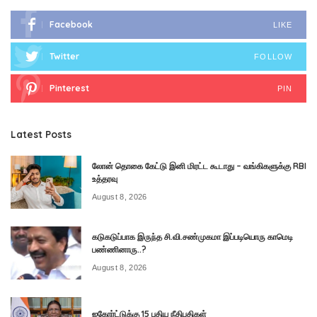
Facebook
LIKE
Twitter
FOLLOW
Pinterest
PIN
Latest Posts
லோன் தொகை கேட்டு இனி மிரட்ட கூடாது – வங்கிகளுக்கு RBI
உத்தரவு
August 8, 2026
கடுகடுப்பாக இருந்த சி.வி.சண்முகமா இப்படியொரு காமெடி
பண்ணினாரு..?
August 8, 2026
ஐகோர்ட்டுக்கு 15 புதிய நீதிபதிகள்