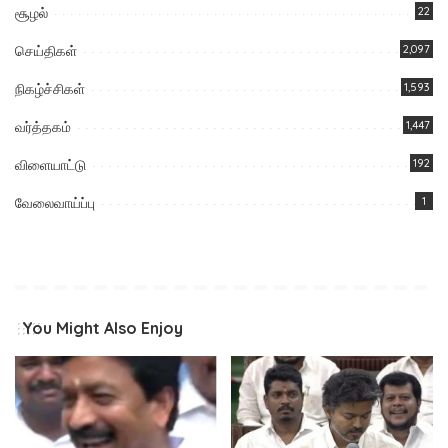
சூழல்
22
செய்திகள்
2,097
நிகழ்ச்சிகள்
1,593
வர்த்தகம்
1,447
விளையாட்டு
192
வேலைவாய்ப்பு
1
You Might Also Enjoy