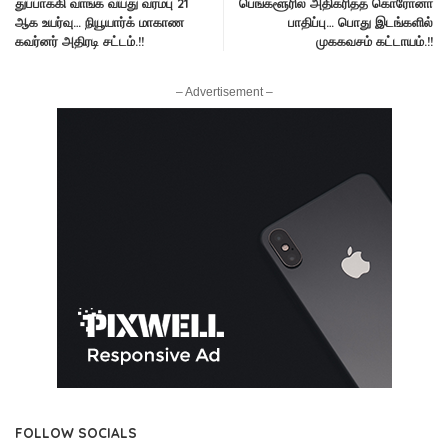
துப்பாக்கி வாங்க வயது வரம்பு 21
பெங்களூரில் அதிகரித்த கொரோனா
ஆக உயர்வு… நியூயார்க் மாகாண
பாதிப்பு… பொது இடங்களில்
கவர்னர் அதிரடி சட்டம்.!!
முககவசம் கட்டாயம்.!!
– Advertisement –
FOLLOW SOCIALS