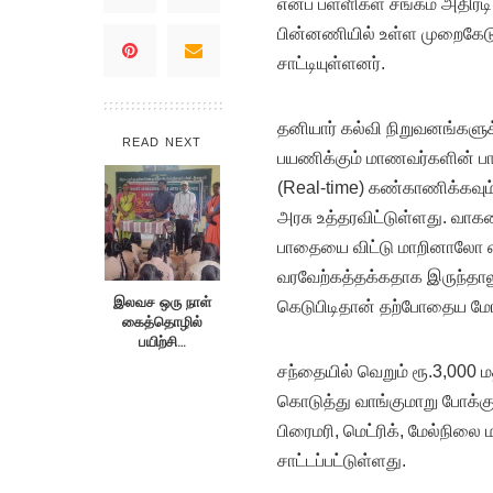
எனப் பள்ளிகள் சங்கம் அதிரட
பின்னணியில் உள்ள முறைகேடு
சாட்டியுள்ளனர்.
தனியார் கல்வி நிறுவனங்களுக
READ NEXT
பயணிக்கும் மாணவர்களின் பா
(Real-time) கண்காணிக்கவும
அரசு உத்தரவிட்டுள்ளது. வா
பாதையை விட்டு மாறினாலோ எச
வரவேற்கத்தக்கதாக இருந்தால
இலவச ஒரு நாள்
கெடுபிடிதான் தற்போதைய மோ
கைத்தொழில்
பயிற்சி…
சந்தையில் வெறும் ரூ.3,000 
கொடுத்து வாங்குமாறு போக்குவ
பிரைமரி, மெட்ரிக், மேல்நிலை ம
சாட்டப்பட்டுள்ளது.