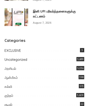
இனி UPI பரிவர்த்தனைகளுக்கு
கட்டணம்
August 7, 2026
Categories
EXCLUSIVE
3
Uncategorized
5,689
அரசியல்
5,036
ஆன்மீகம்
398
கல்வி
513
குற்றம்
5,609
சூழல்
22