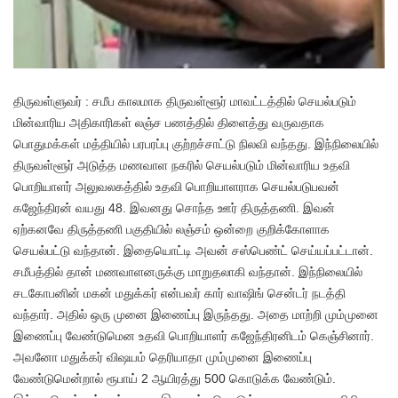
திருவள்ளுவர் : சமீப காலமாக திருவள்ளூர் மாவட்டத்தில் செயல்படும்
மின்வாரிய அதிகாரிகள் லஞ்ச பணத்தில் திளைத்து வருவதாக
பொதுமக்கள் மத்தியில் பரபரப்பு குற்றச்சாட்டு நிலவி வந்தது. இந்நிலையில்
திருவள்ளூர் அடுத்த மணவாள நகரில் செயல்படும் மின்வாரிய உதவி
பொறியாளர் அலுவலகத்தில் உதவி பொறியாளராக செயல்படுபவன்
கஜேந்திரன் வயது 48. இவனது சொந்த ஊர் திருத்தணி. இவன்
ஏற்கனவே திருத்தணி பகுதியில் லஞ்சம் ஒன்றை குறிக்கோளாக
செயல்பட்டு வந்தான். இதையொட்டி அவன் சஸ்பெண்ட் செய்யப்பட்டான்.
சமீபத்தில் தான் மணவாளனருக்கு மாறுதலாகி வந்தான். இந்நிலையில்
சடகோபனின் மகன் மதுக்கர் என்பவர் கார் வாஷிங் சென்டர் நடத்தி
வந்தார். அதில் ஒரு முனை இணைப்பு இருந்தது. அதை மாற்றி மும்முனை
இணைப்பு வேண்டுமென உதவி பொறியாளர் கஜேந்திரனிடம் கெஞ்சினார்.
அவனோ மதுக்கர் விஷயம் தெரியாதா மும்முனை இணைப்பு
வேண்டுமென்றால் ரூபாய் 2 ஆயிரத்து 500 கொடுக்க வேண்டும்.