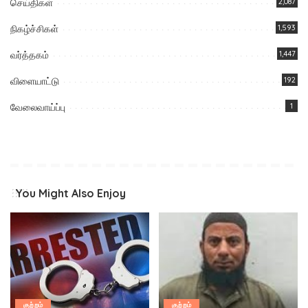
செய்திகள்
2,087
நிகழ்ச்சிகள்
1,593
வர்த்தகம்
1,447
விளையாட்டு
192
வேலைவாய்ப்பு
1
You Might Also Enjoy
குற்றம்
குற்றம்