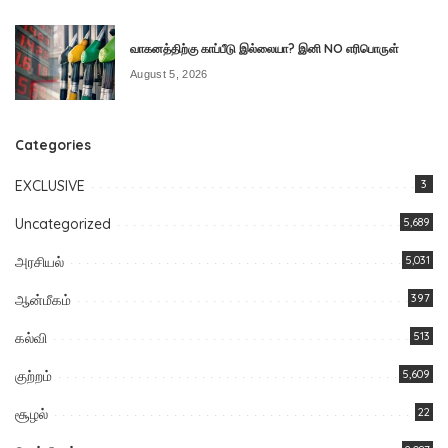
வாகனத்திற்கு காப்பீடு இல்லையா? இனி NO எரிபொருள்
August 5, 2026
Categories
EXCLUSIVE
3
Uncategorized
5,689
அரசியல்
5,031
ஆன்மீகம்
397
கல்வி
513
குற்றம்
5,609
சூழல்
22