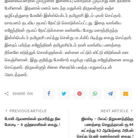
இல்லையென்றால் மும்முனை இணைப்பு கொடுக்க முடியாது என திமிராக
பேசினான். இதனால் மனம் உடைந்த மதுக்கர் திருவள்ளூர் லஞ்ச
ஒழிப்புத்துறை போலீஸ் இன்ஸ்பெக்டர் தமிழரசி இடம் புகார் செய்தார்.
ரசாயனம் தடவிய ரூபாய் நோட்டு கொடுக்கப்பட்டது. இதை வாங்கிய
கஜேந்திரன் ரூபாய் நோட்டுக்களை எண்ணிய போது மறைந்திருந்த
இன்ஸ்பெக்டர் தமிழரசி பாய்ந்து சென்று மடக்கிப் பிடித்து கைது செய்தார்.
இதைப் பார்த்த கஜேந்திரன் தமிழரசியிடம் நான் வாங்கிய பணத்தை
நீங்களே எடுத்துக் கொள்ளுங்கள். என்னை மட்டும் விட்டு விடுங்கள் என
கெஞ்சினான். இது குறித்து போலீசார் வழக்கு பதிந்து கஜேந்திரனை கைது
செய்தனர். திருவள்ளூர் கிளை சிறையில் பலத்த பாதுகாப்புடன்
அடைத்தனர்.
SHARE ON
PREVIOUS ARTICLE
NEXT ARTICLE
போலி ஆவணங்கள் தயாரித்து நில
ஜிஎஸ்டி – பிஎஃப் நிறுவனத்திற்கு
மோசடி – 6 குற்றவாளிகள் கைது..!
பணத்தை செலுத்தாமல் ரூ.44
லட்சத்து 62 ஆயிரத்தை அபேஸ்
செய்த பெண் கணக்காளர் கைது..!