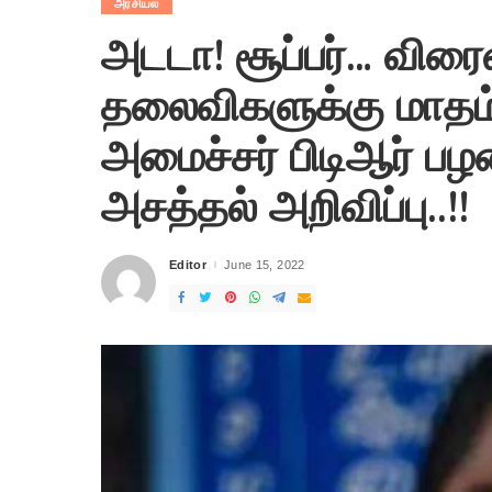
அரசியல்
அடடா! சூப்பர்… விரைவ
தலைவிகளுக்கு மாதம் 
அமைச்சர் பிடிஆர் ப
அசத்தல் அறிவிப்பு..!!
Editor
June 15, 2022
Posted
by