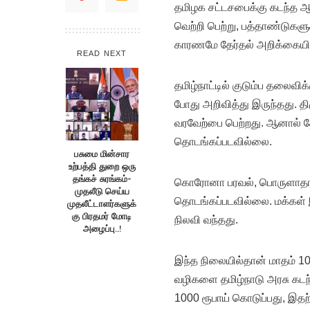
தமிழக சட்டசபைக்கு கடந்த ஆ
வெற்றி பெற்று, பத்தாண்டுகளுக
காரணமே தேர்தல் அறிக்கையில்
READ NEXT
தமிழ்நாட்டில் குடும்ப தலைவிக
போது அறிவித்து இருந்தது. த
வரவேற்பை பெற்றது. ஆனால் தேர
தொடங்கப்படவில்லை.
பசுமை மின்சார
உற்பத்தி துறை ஒரு
தங்கச் சுரங்கம்-
கொரோனா பரவல், பொருளாதார ந
முதலீடு செய்ய
தொடங்கப்படவில்லை. மக்கள் இட
முதலீட்டாளர்களுக்
கு பிரதமர் மோடி
நிலவி வந்தது.
அழைப்பு..!
இந்த நிலையில்தான் மாதம் 10
வழிகளை தமிழ்நாடு அரசு கடந்த
1000 ரூபாய் கொடுப்பது, இதற