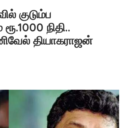
ில் குடும்ப
ரூ.1000 நிதி..
ழனிவேல் தியாகராஜன்