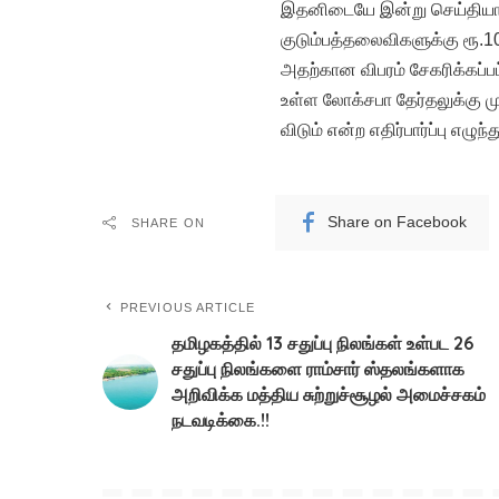
இதனிடையே இன்று செய்தியாளர
குடும்பத்தலைவிகளுக்கு ரூ.10
அதற்கான விபரம் சேகரிக்கப்
உள்ள லோக்சபா தேர்தலுக்கு ம
விடும் என்ற எதிர்பார்ப்பு எழுந்
Share on Facebook
SHARE ON
PREVIOUS ARTICLE
தமிழகத்தில் 13 சதுப்பு நிலங்கள் உள்பட 26
சதுப்பு நிலங்களை ராம்சார் ஸ்தலங்களாக
அறிவிக்க மத்திய சுற்றுச்சூழல் அமைச்சகம்
நடவடிக்கை.!!