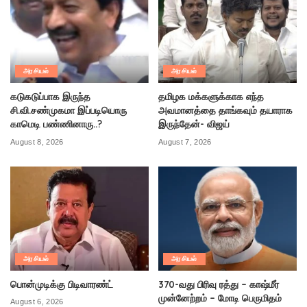
அரசியல்
அரசியல்
கடுகடுப்பாக இருந்த
தமிழக மக்களுக்காக எந்த
சி.வி.சண்முகமா இப்படியொரு
அவமானத்தை தாங்கவும் தயாராக
காமெடி பண்ணினாரு..?
இருந்தேன்- விஜய்
August 8, 2026
August 7, 2026
அரசியல்
அரசியல்
பொன்முடிக்கு பிடிவாரண்ட்
370-வது பிரிவு ரத்து – காஷ்மீர்
முன்னேற்றம் – மோடி பெருமிதம்
August 6, 2026