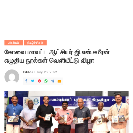
அரசியல்
நிகழ்ச்சிகள்
கோவை மாவட்ட ஆட்சியர் ஜி.எஸ்.சமீரன்
எழுதிய நூல்கள் வெளியீட்டு விழா
Editor
July 26, 2022
Posted
by