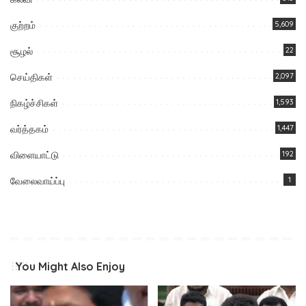
குற்றம்
5,609
சூழல்
22
செய்திகள்
2,097
நிகழ்ச்சிகள்
1,593
வர்த்தகம்
1,447
விளையாட்டு
192
வேலைவாய்ப்பு
1
You Might Also Enjoy