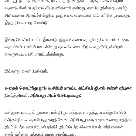
விட்டது. நாம் ரசிகர்களாக, ரசிக்கத் தான் தியேட்டருக்கு செல்கிறோம்.
ஆனால் சினிமா நம்மை வியாபாரிகளாக்குகிறது. எனவே இன்றைய தமிழ்
சினிமாவை ஆராய்ச்சிக்குரிய ஒரு கலை வடிவமாக நாம் பார்க்க முடியாது.
இந்த நிலை மாற வேண்டும்.
இங்கு வெளியிடப்பட்ட இரண்டு புத்தகங்களை எழுதிய ஜி.எஸ்.சமீரன் ஒரு
ஆராய்ச்சியாளர் போல பல்வேறு தகவல்களை திரட்டி எழுதியிருக்கிறார்.
அவருடைய பணி பாராட்டத்தக்கது.
இவ்வாறு அவர் பேசினார்.
அதைத் தொடர்ந்து நூல் ஆசிரியர் மாவட்ட ஆட்சியர் ஜி.எஸ்.சமீரன் ஏற்புரை
நிகழ்த்தினார். அப்போது அவர் பேசியதாவது:
என்னுடைய முதல் நூலை நான் திருவனந்தபுரம் மருத்துவ கல்லூரியில் 2-
ம்ஆண்டு படிக்கும் போது எழுதினேன். அப்போது ஒரு சமூக வலைதளத்தில்
இடம் பெற்ற வாசகர் மன்றத்தில் இடம்பெற்ற விவாதங்கள், சர்ச்சைகள்
தான் என்னை புத்தகம் எழுத தூண்டியது.