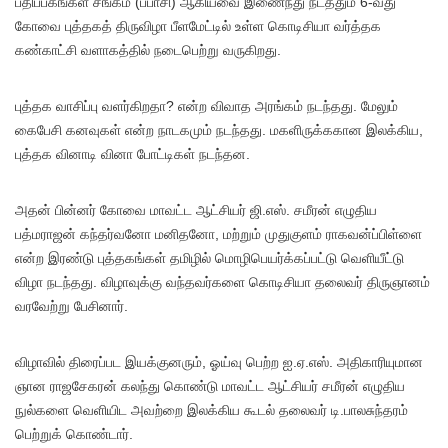
பதிப்பகங்கள் சங்கம் (பபாசி) ஆகியவை இணைந்து நடத்தும் 6-வது
கோவை புத்தகத் திருவிழா பீளமேட்டில் உள்ள கொடிசியா வர்த்தக
கண்காட்சி வளாகத்தில் நடைபெற்று வருகிறது.
புத்தக வாசிப்பு வளர்கிறதா? என்ற விவாத அரங்கம் நடந்தது. மேலும்
கைபேசி கனவுகள் என்ற நாடகமும் நடந்தது. மகளிருக்ககான இலக்கிய,
புத்தக வினாடி வினா போட்டிகள் நடந்தன.
அதன் பின்னர் கோவை மாவட்ட ஆட்சியர் ஜி.எஸ். சமீரன் எழுதிய
பத்மராஜன் கந்தர்வனோ மனிதனோ, மற்றும் முதுகுளம் ராகவன்ப்பிள்ளை
என்ற இரண்டு புத்தகங்கள் தமிழில் மொழிபெயர்க்கப்பட்டு வெளியீட்டு
விழா நடந்தது. விழாவுக்கு வந்தவர்களை கொடிசியா தலைவர் திருஞானம்
வரவேற்று பேசினார்.
விழாவில் திரைப்பட இயக்குனரும், ஓய்வு பெற்ற ஐ.ஏ.எஸ். அதிகாரியுமான
ஞான ராஜசேகரன் கலந்து கொண்டு மாவட்ட ஆட்சியர் சமீரன் எழுதிய
நுல்களை வெளியிட அவற்றை இலக்கிய கூடல் தலைவர் டி.பாலசுந்தரம்
பெற்றுக் கொண்டார்.