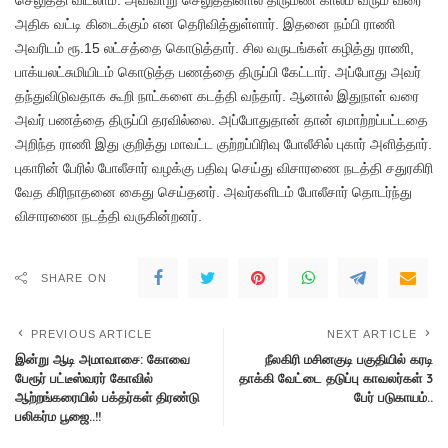
செலுத்தி விடலாம். அவ்வாறு செலுத்தினால் திருமண காலம் வரும் வரை
அதிக வட்டி கிடைக்கும் என தெரிவித்துள்ளார். இதனை நம்பி ராணி
அவரிடம் ரூ.15 லட்சத்தை கொடுத்தார். சில வருடங்கள் கழித்து ராணி,
பாக்யலட்சுமியிடம் கொடுத்த பணத்தை திருப்பி கேட்டார். அப்போது அவர்
தந்துவிடுவதாக கூறி நாட்களை கடத்தி வந்தார். ஆனால் இதுநாள் வரை
அவர் பணத்தை திருப்பி தரவில்லை. அப்போதுதான் தான் ஏமாற்றப்பட்டதை
அறிந்த ராணி இது குறித்து மாவட்ட குற்றப்பிரிவு போலீசில் புகார் அளித்தார்.
புகாரின் பேரில் போலீசார் வழக்கு பதிவு செய்து விசாரணை நடத்தி சதுரகிரி
வேத கிரிநாதனை கைது செய்தனர். அவர்களிடம் போலீசார் தொடர்ந்து
விசாரணை நடத்தி வருகின்றனர்.
SHARE ON
PREVIOUS ARTICLE
NEXT ARTICLE
இன்று ஆடி அமாவாசை: கோவை
நீலகிரி மசினகுடி பகுதியில் கரடி
பேரூர் பட்டீஸ்வரர் கோவில்
தாக்கி வேட்டை தடுப்பு காவலர்கள் 3
ஆற்றங்கரையில் பக்தர்கள் திரண்டு
பேர் படுகாயம்..
பலிகர்ம பூஜை..!!