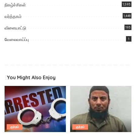
நிகழ்ச்சிகள்
1,593
வர்த்தகம்
1,448
விளையாட்டு
193
வேலைவாய்ப்பு
1
You Might Also Enjoy
குற்றம்
குற்றம்