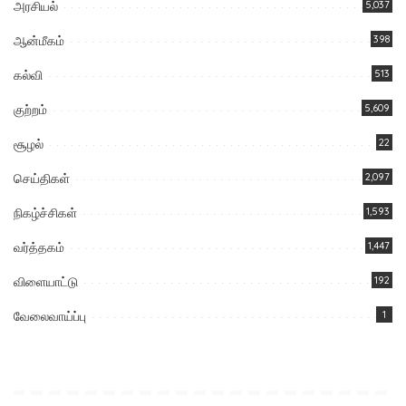
அரசியல்
5,037
ஆன்மீகம்
398
கல்வி
513
குற்றம்
5,609
சூழல்
22
செய்திகள்
2,097
நிகழ்ச்சிகள்
1,593
வர்த்தகம்
1,447
விளையாட்டு
192
வேலைவாய்ப்பு
1