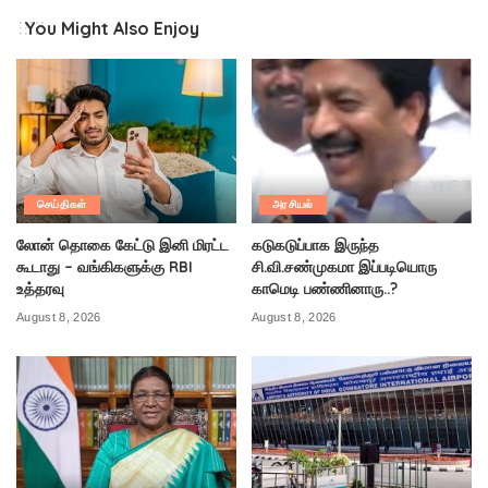
You Might Also Enjoy
செய்திகள்
அரசியல்
லோன் தொகை கேட்டு இனி மிரட்ட
கடுகடுப்பாக இருந்த
கூடாது – வங்கிகளுக்கு RBI
சி.வி.சண்முகமா இப்படியொரு
உத்தரவு
காமெடி பண்ணினாரு..?
August 8, 2026
August 8, 2026