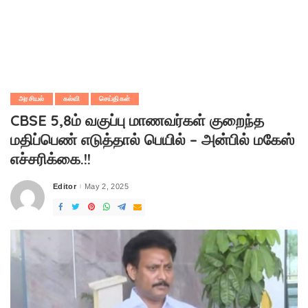
அரசியல்
கல்வி
செய்திகள்
CBSE 5,8ம் வகுப்பு மாணவர்கள் குறைந்த
மதிப்பெண் எடுத்தால் பெயில் – அன்பில் மகேஸ்
எச்சரிக்கை.!!
Editor
May 2, 2025
Posted
by