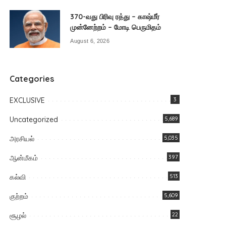
370-வது பிரிவு ரத்து – காஷ்மீர்
முன்னேற்றம் – மோடி பெருமிதம்
August 6, 2026
Categories
EXCLUSIVE
3
Uncategorized
5,689
அரசியல்
5,035
ஆன்மீகம்
397
கல்வி
513
குற்றம்
5,609
சூழல்
22