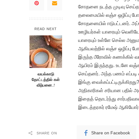
சோதனை நடத்த முடிவு செய்தன
தலைமையில் லஞ்ச ஒழிப்பு போல
சோதனையில் ஈடுபட்டனர். அப்
READ NEXT
ஊழியர்கள் யாரையும் வெளிய
யாரையும் உள்ளே செல்ல அனுமத
ஆகியவற்றில் லஞ்ச ஒழிப்பு ப
இருந்த பீரோவில் கணக்கில் வர
ஆயிரம் இருந்தது. உடனே லஞ்ச
செய்தனர். அந்த பணம் எப்பட
வயக்காடு
தோட்டத்தில் கள்
இங்கு வைக்கப்பட்டிருக்கிறத
விற்பனை..!
அதிகாரிகள் சரியான பதில் அ
இதைத் தொடர்ந்து சார்பதிவாள
இடைத்தரகர் ரமேஷ் ஆகியோர் மீ
Share on Facebook
SHARE ON