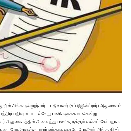
் சிங்காநல்லூர்சார் – பதிவாளர் (சப்-ரிஜிஸ்ட்ரார்) அலுவலகம்
த்திரப்பதிவு உட்பட பல்வேறு பணிகளுக்காக சென்று
வாளர் அலுவலகத்தில் அனைத்து பணிகளுக்கும் லஞ்சம் கேட்பதாக
றை போலீசாருக்கு புகார் வந்தது. எனவே போலீசார் அங்கு திடீர்