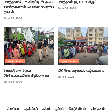
மாரத்தானில் CM விஜய்யுடன் ஓடிய
மாரத்தான் ஓடிய CM விஜய்
வீராங்கனைகள் சொன்ன சுவாரசிய
June 26, 2026
தகவல்!
June 26, 2026
நிகழ்ச்சிகள்
நிகழ்ச்சிகள்
சிங்கப்பெண் சிறப்பு
வீடு தேடி பாதுகாப்பு விழிப்புணர்வு
அதிரடிப்படையினர் விழிப்புணர்வு
June 8, 2026
June 16, 2026
அரசியல்
ஆன்மீகம்
கல்வி
குற்றம்
நிகழ்ச்சிகள்
வர்த்தகம்