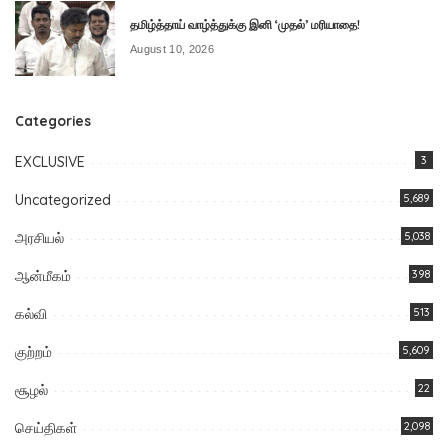
தமிழ்த்தாய் வாழ்த்துக்கு இனி ‘முதல்’ மரியாதை!
August 10, 2026
Categories
EXCLUSIVE
3
Uncategorized
5,689
அரசியல்
5,038
ஆன்மீகம்
398
கல்வி
513
குற்றம்
5,609
சூழல்
22
செய்திகள்
2,098