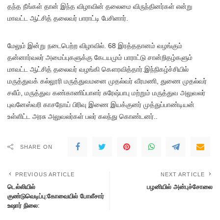
தந்த நீங்கள் தான் இந்த விழாவின் தலைமை விருந்தினர்கள் என்று
மாவட்ட ஆட்சித் தலைவர் பாராட்டி பேசினார்.
மேலும் இன்று நடைபெற்ற விழாவில். 68 இரத்ததானம் வழங்கும்
தன்னார்வலர் அமைப்புகளுக்கு கேடயமும் பாராட்டு சான்றிதழ்களும்
மாவட்ட ஆட்சித் தலைவர் வழங்கி கௌரவித்தார்.இந்நிகழ்ச்சியில்
மருத்துவக் கல்லூரி மருத்துவமனை முதல்வர் வீரமணி, துணை முதல்வர்
சலீம், மருத்துவ கண்காணிப்பாளர் சுரேஷ்பாபு மற்றும் மருத்துவ அலுவலர்
புவனேஸ்வரி காசநோய் பிரிவு இணை இயக்குனர் முத்துப்பாண்டியன்
உள்ளிட்ட அரசு அலுவலர்கள் பலர் கலந்து கொண்டனர்..
SHARE ON
PREVIOUS ARTICLE
NEXT ARTICLE
டெல்லியில்
பழனியில் அன்புச்சோலை
குண்டுவெடிப்பு:கோவையில் போலீசார்
உஷார் நிலை: