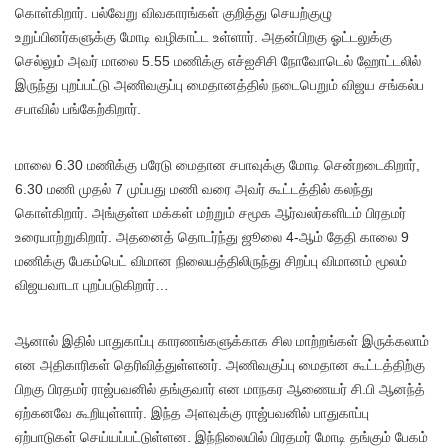
கொள்கிறார். பல்வேறு விவகாரங்கள் குறித்து செயற்குழு
உறுப்பினர்களுக்கு மோடி வழிகாட்ட உள்ளார். அதன்பிறகு ஓட்டலுக்கு
செல்லும் அவர் மாலை 5.55 மணிக்கு எச்ஐசிசி நோவோடெல் ஹோட்டலில்
இருந்து புறப்பட்டு அணிவகுப்பு மைதானத்தில் நடைபெறும் விஜய சங்கல்ப
சபாவில் பங்கேற்கிறார்.
மாலை 6.30 மணிக்கு பரேடு மைதான சபாவுக்கு மோடி சென்றடைகிறார்,
6.30 மணி முதல் 7 முப்பது மணி வரை அவர் கூட்டத்தில் கலந்து
கொள்கிறார். அங்குள்ள மக்கள் மற்றும் சமூக ஆர்வலர்களிடம் பிரதமர்
உரையாற்றுகிறார். அதனைத் தொடர்ந்து ஜூலை 4-ஆம் தேதி காலை 9
மணிக்கு பேகம்பெட் விமான நிலையத்திலிருந்து சிறப்பு விமானம் மூலம்
விஜயவாடா புறப்படுகிறார்…
ஆனால் இதில் பாதுகாப்பு காரணங்களுக்காக சில மாற்றங்கள் இருக்கலாம்
என அதிகாரிகள் தெரிவித்துள்ளனர். அணிவகுப்பு மைதான கூட்டத்திற்கு
பிறகு பிரதமர் ராஜ்பவனில் தங்குவார் என மாநகர ஆணையர் சி.பி ஆனந்த்
ஏற்கனவே கூறியுள்ளார். இந்த அளவுக்கு ராஜ்பவனில் பாதுகாப்பு
ஏற்பாடுகள் செய்யப்பட்டுள்ளன. இந்நிலையில் பிரதமர் மோடி தங்கும் பேகம்