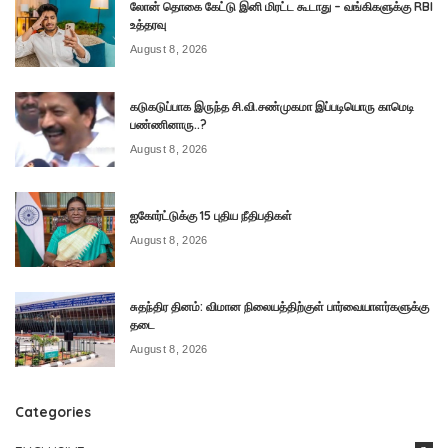
லோன் தொகை கேட்டு இனி மிரட்ட கூடாது – வங்கிகளுக்கு RBI
உத்தரவு
August 8, 2026
கடுகடுப்பாக இருந்த சி.வி.சண்முகமா இப்படியொரு காமெடி
பண்ணினாரு..?
August 8, 2026
ஐகோர்ட்டுக்கு 15 புதிய நீதிபதிகள்
August 8, 2026
சுதந்திர தினம்: விமான நிலையத்திற்குள் பார்வையாளர்களுக்கு
தடை
August 8, 2026
Categories