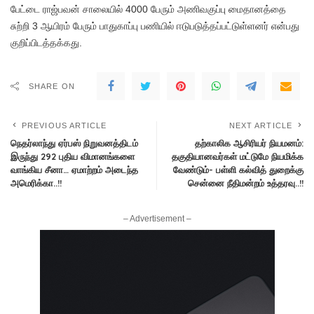
பேட்டை ராஜ்பவன் சாலையில் 4000 பேரும் அணிவகுப்பு மைதானத்தை
சுற்றி 3 ஆயிரம் பேரும் பாதுகாப்பு பணியில் ஈடுபடுத்தப்பட்டுள்ளனர் என்பது
குறிப்பிடத்தக்கது.
SHARE ON
PREVIOUS ARTICLE
NEXT ARTICLE
நெதர்லாந்து ஏர்பஸ் நிறுவனத்திடம்
தற்காலிக ஆசிரியர் நியமனம்:
இருந்து 292 புதிய விமானங்களை
தகுதியானவர்கள் மட்டுமே நியமிக்க
வாங்கிய சீனா… ஏமாற்றம் அடைந்த
வேண்டும்- பள்ளி கல்வித் துறைக்கு
அமெரிக்கா..!!
சென்னை நீதிமன்றம் உத்தரவு..!!
– Advertisement –