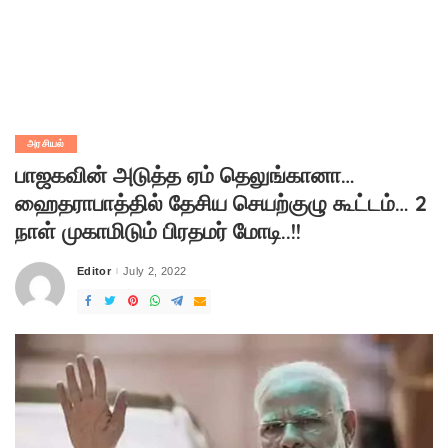
அரசியல்
பாஜகவின் அடுத்த ஏம் தெலுங்கானா…
ஹைதராபாத்தில் தேசிய செயற்குழு கூட்டம்… 2
நாள் முகாமிடும் பிரதமர் மோடி..!!
Editor
July 2, 2022
Posted
by