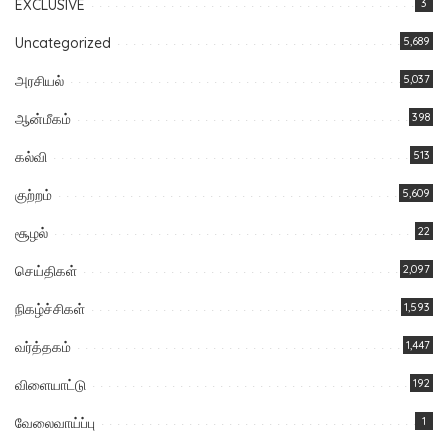
EXCLUSIVE
3
Uncategorized
5,689
அரசியல்
5,037
ஆன்மீகம்
398
கல்வி
513
குற்றம்
5,609
சூழல்
22
செய்திகள்
2,097
நிகழ்ச்சிகள்
1,593
வர்த்தகம்
1,447
விளையாட்டு
192
வேலைவாய்ப்பு
1