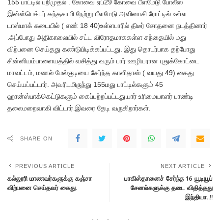
155 பாட்டில் பறிமுதல் . கோவை ஏப்29 கோவை பீளமேடு போலீஸ்
இன்ஸ்பெக்டர் கந்தசாமி நேற்று பீளமேடு அவினாசி ரோட்டில் உள்ள
டாஸ்மாக் கடையில் ( எண் 18 40)உள்ளபாரில் திடீர் சோதனை நடத்தினார்
.அப்போது அதிகாலையில் சட்ட விரோதமாககள்ள சந்தையில் மது
விற்பனை செய்தது கண்டுபிடிக்கப்பட்டது. இது தொடர்பாக தற்போது
சின்னியம்பாளையத்தில் வசித்து வரும் பார் ஊழியரான புதுக்கோட்டை
மாவட்டம், மணல் மேல்குடியை சேர்ந்த காளிதாஸ் ( வயது 49) கைது
செய்யப்பட்டார். அவரிடமிருந்து 155மது பாட்டில்களும் 45
ஹான்ஸ்பாக்கெட்டுகளும் கைப்பற்றப்பட்டது.பார் உரிமையாளர் பாண்டி
தலைமறைவாகி விட்டார்.இவரை தேடி வருகிறார்கள்.
SHARE ON
PREVIOUS ARTICLE
NEXT ARTICLE
கல்லூரி மாணவர்களுக்கு கஞ்சா
பாகிஸ்தானைச் சேர்ந்த 16 யூடியூப்
விற்பனை செய்தவர் கைது.
சேனல்களுக்கு தடை விதித்தது
இந்தியா..!!