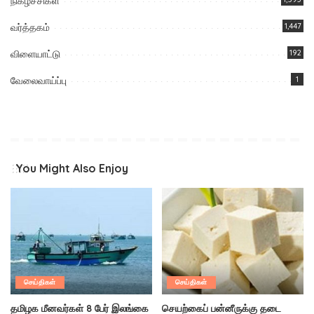
நிகழ்ச்சிகள்
வர்த்தகம்
1,447
விளையாட்டு
192
வேலைவாய்ப்பு
1
You Might Also Enjoy
செய்திகள்
செய்திகள்
தமிழக மீனவர்கள் 8 பேர் இலங்கை
செயற்கைப் பன்னீருக்கு தடை